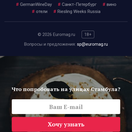
#
GermanWineDay
#
Санкт-Петербург
#
вино
#
отели
#
Riesling Weeks Russia
© 2026 Euromag.ru
18+
Вопросы и предложения:
sp@euromag.ru
Что попробовать на улицах Стамбула?
Хочу узнать