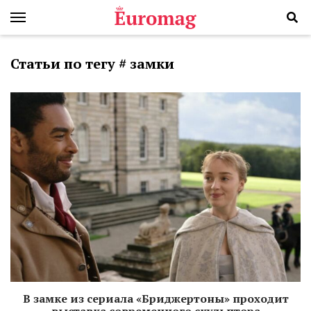
Статьи по тегу # замки
В замке из сериала «Бриджертоны» проходит
выставка современного скульптора