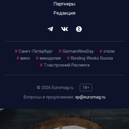
Партнеры
Редакция
#
Санкт-Петербург
#
GermanWineDay
#
отели
#
вино
#
виноделие
#
Riesling Weeks Russia
#
7 настроений Рислинга
© 2026 Euromag.ru
18+
Вопросы и предложения:
sp@euromag.ru