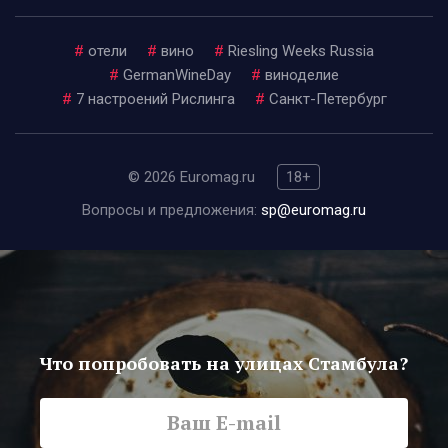
#
отели
#
вино
#
Riesling Weeks Russia
#
GermanWineDay
#
виноделие
#
7 настроений Рислинга
#
Санкт-Петербург
© 2026 Euromag.ru
18+
Вопросы и предложения:
sp@euromag.ru
Что попробовать на улицах Стамбула?