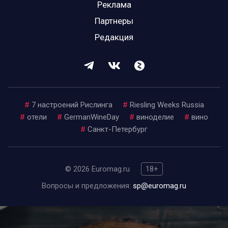
Реклама
Партнеры
Редакция
#
7 настроений Рислинга
#
Riesling Weeks Russia
#
отели
#
GermanWineDay
#
виноделие
#
вино
#
Санкт-Петербург
© 2026 Euromag.ru
18+
Вопросы и предложения:
sp@euromag.ru