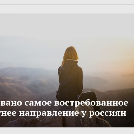
вано самое востребованное
тнее направление у россиян