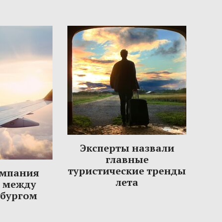
Эксперты назвали
главные
туристические тренды
омпания
лета
ы между
рбургом