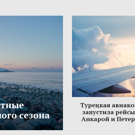
етные
Турецкая авиак
запустила рейс
ого сезона
Анкарой и Пете