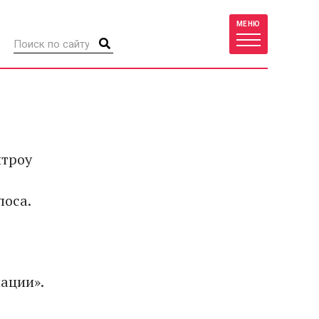
МЕНЮ
итроу
лоса.
иации».