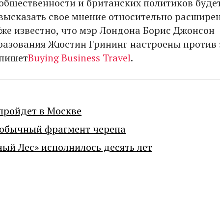
у общественности и британских политиков буде
высказать свое мнение относительно расшире
Уже известно, что мэр Лондона Борис Джонсон
разования Жюстин Грининг настроены против 
 пишет
Buying Business Travel
.
пройдет в Москве
еобычный фрагмент черепа
ный Лес» исполнилось десять лет