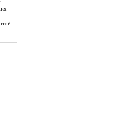
т
ния
этой