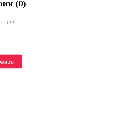
ии (
0
)
вать