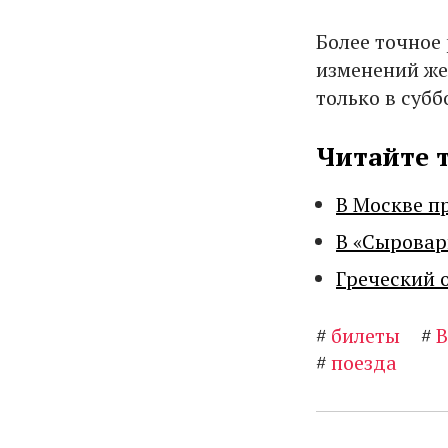
Более точное
изменений же
только в субб
Читайте 
В Москве п
В «Сыровар
Греческий 
#
билеты
#
В
#
поезда