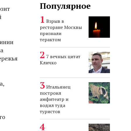
Популярное
озит
й
Взрыв в
ресторане Москвы
признали
терактом
линии
на
7 вечных цитат
ережья
Кличко
a,
Итальянец
построил
амфитеатр и
водил туда
туристов
го