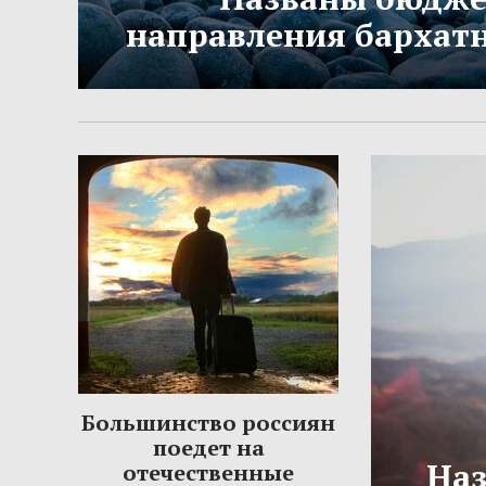
направления бархатн
Большинство россиян
поедет на
Наз
отечественные