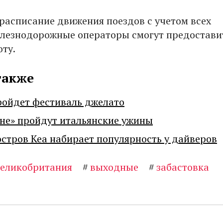
 расписание движения поездов с учетом всех
лезнодорожные операторы смогут предостави
оту.
также
ройдет фестиваль джелато
не» пройдут итальянские ужины
остров Кеа набирает популярность у дайверов
еликобритания
#
выходные
#
забастовка