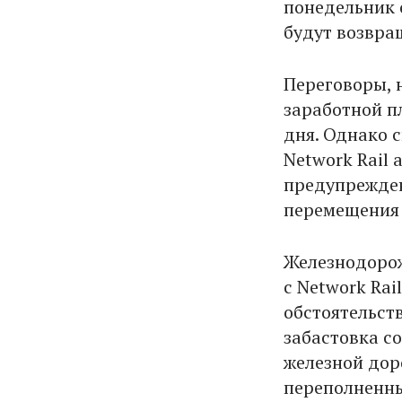
понедельник 
будут возвра
Переговоры, 
заработной п
дня. Однако 
Network Rail
предупрежден
перемещения 
Железнодоро
с Network Ra
обстоятельст
забастовка со
железной дор
переполненн