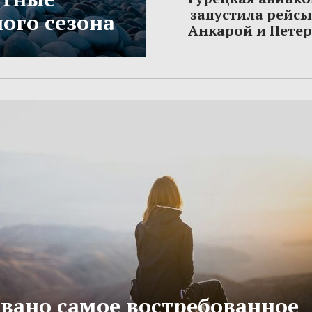
запустила рейс
ого сезона
Анкарой и Пете
вано самое востребованное