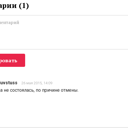
рии (
1
)
ровать
luvstuss
26 мая 2015, 14:09
а не состоялась, по причине отмены.