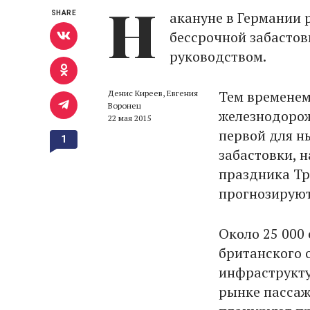
Н
акануне в Германии 
SHARE
бессрочной забастов
руководством.
Тем временем
Денис Киреев, Евгения
Воронец
железнодорож
22 мая 2015
первой для н
1
забастовки, 
праздника Тр
прогнозируют
Около 25 000
британского 
инфраструкту
рынке пассаж