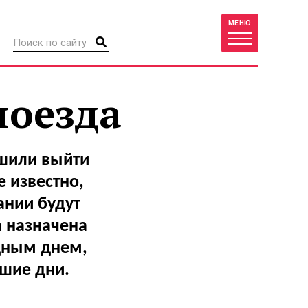
МЕНЮ
поезда
ешили выйти
 известно,
ании будут
 назначена
дным днем,
шие дни.