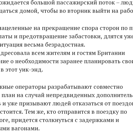
ожидается большой пассажирский поток – лю
щаться домой, чтобы во вторник выйти на рабо
нацеленные на прекращение спора сторон по 
латы и предотвращение забастовки, длятся уж
ситуация весьма безрадостная.
 адресовала всем жителям и гостям Британии
ие о необходимости заранее планировать сво
в этот уик-энд.
жные операторы разрабатывают совместно
il план на случай непредвиденных дополнител
в и уже призывают людей отказаться от поездок
стоится. Тем же, кто отправится в поездку по
оге, придется столкнуться с задержками и
ыми вагонами.