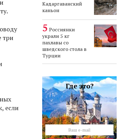
ди
Кадаргаванский
ту.
каньон
поводу
Россиянки
украли 5 кг
е три
пахлавы со
шведского стола в
Турции
и
Где это?
ьных
, если