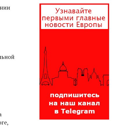
ении
льной
а
ге,