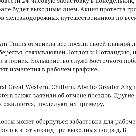
овести 24-часовую забастовку в понедельник,
ране будет выходным днем. Акция протеста гр
в железнодорожных путешественников по все
in Trains отменила все поезда своей главной 
бережья, связывающей Лондон и Шотландию, 
и вторник. Большинство служб Восточного поб
пят изменения в рабочем графике.
t Great Western, Chiltern, Abellio Greater Angli
stern также заявили об отмене поездов. Другие
к ожидается, последуют их примеру.
осом может обернуться забастовка для рабоче
орого в этот уикэнд три выходных подряд. В