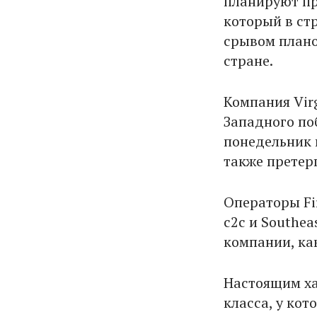
планируют пр
который в ст
срывом плано
стране.
Компания Virg
Западного по
понедельник 
также претер
Операторы Firs
c2c и Southea
компании, ка
Настоящим ха
класса, у кот