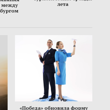
лета
ы между
рбургом
«Победа» обновила форму