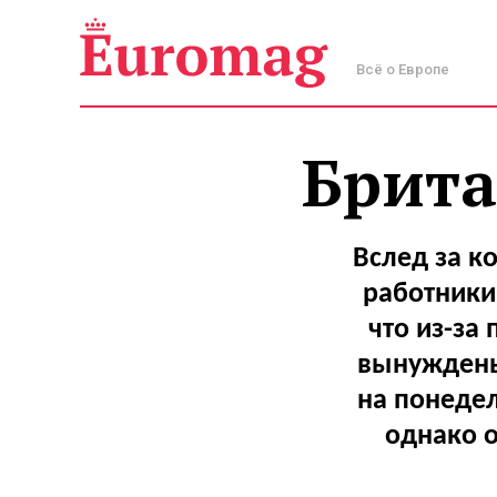
Всё о Европе
Брита
Вслед за к
работники
что из-за
вынуждены
на понеде
однако 