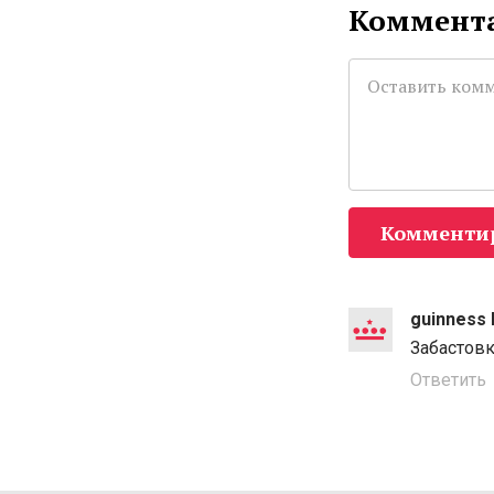
Коммента
Комменти
guinness 
Забастовк
Ответить