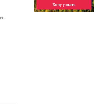
Хочу узнать
ть