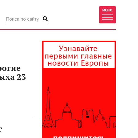
МЕНЮ
рогие
ыха 23
г