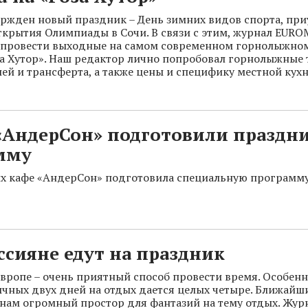
ержден новый праздник – День зимних видов спорта, пр
крытия Олимпиады в Сочи. В связи с этим, журнал EUR
 провести выходные на самом современном горнолыжном
за Хутор». Наш редактор лично попробовал горнолыжные 
лей и трансферта, а также цены и специфику местной кухн
 «АндерСон» подготовили празд
мму
х кафе «АндерСон» подготовила специальную программу
ссияне едут на праздник
вропе – очень приятный способ провести время. Особенн
чных двух дней на отдых дается целых четыре. Ближайш
нам огромный простор для фантазий на тему отдых. Жу