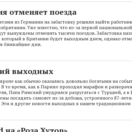
ия отменяет поезда
легами из Германии на забастовку решили выйти работни
обритании. Уже известно, что из-за первой национальной
ут вынуждены отменить тысячи поездов. Забастовка наз
 который в Британии будет выходным днем, однако отм
 в ближайшие дни.
тий выходных
вропе как обычно оказались довольно богатыми на собы
. В то время, как в Париже проходил марафон и разворач
теля, Папа Римский умудрился разругаться с Турцией, а 
ны посадить самолет из-за дебоша, устроенного 87-летн
 Эти и другие новости выходных в нашем традиционном
 на «Роза Хутор»