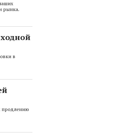
 наших
и рынка.
ыходной
овки в
ей
к продлению