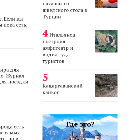
пахлавы со
шведского стола в
Турции
. Если вы
 пока есть,
Итальянец
построил
амфитеатр и
водил туда
туристов
мира для
но. Журнал
для поездки
Кадаргаванский
каньон
Где это?
орода есть
не самых
ть, но и