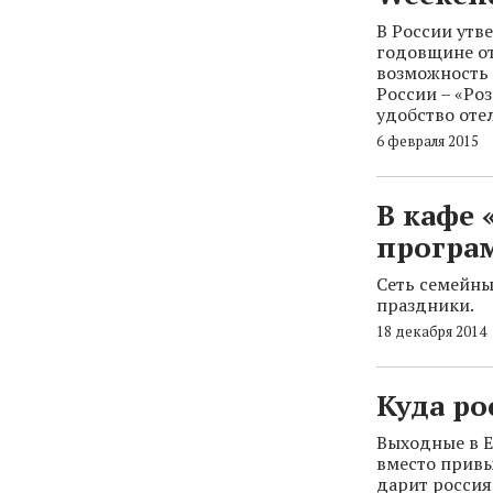
В России утв
годовщине от
возможность
России – «Ро
удобство оте
6 февраля 2015
В кафе
програ
Сеть семейны
праздники.
18 декабря 2014
Куда ро
Выходные в Е
вместо привы
дарит россия