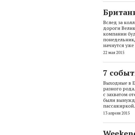
Британ
Вслед за кол
дороги Велик
компании буд
понедельник,
начнутся уже
22 мая 2015
7 собы
Выходные в Е
разного рода
с захватом о
были вынужде
пассажиркой.
13 апреля 2015
Weekend