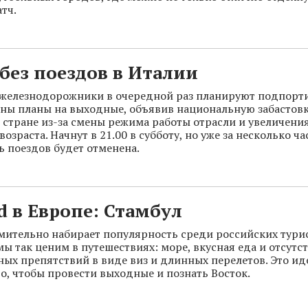
тч.
без поездов в Италии
 железнодорожники в очередной раз планируют подпорт
аны планы на выходные, объявив национальную забастовк
й стране из-за смены режима работы отрасли и увеличени
озраста. Начнут в 21.00 в субботу, но уже за несколько ча
ь поездов будет отменена.
 в Европе: Стамбул
мительно набирает популярность среди российских турис
 мы так ценим в путешествиях: море, вкусная еда и отсутс
ых препятствий в виде виз и длинных перелетов. Это ид
го, чтобы провести выходные и познать Восток.