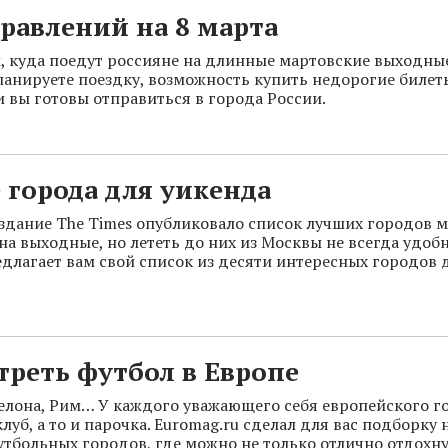
равлений на 8 марта
, куда поедут россияне на длинные мартовские выходные
ланируете поездку, возможность купить недорогие билеты
и вы готовы отправиться в города России.
города для уикенда
здание The Times опубликовало список лучших городов 
на выходные, но лететь до них из Москвы не всегда удоб
лагает вам свой список из десяти интересных городов 
треть футбол в Европе
елона, Рим… У каждого уважающего себя европейского г
уб, а то и парочка. Euromag.ru сделал для вас подборку 
тбольных городов, где можно не только отлично отдохну