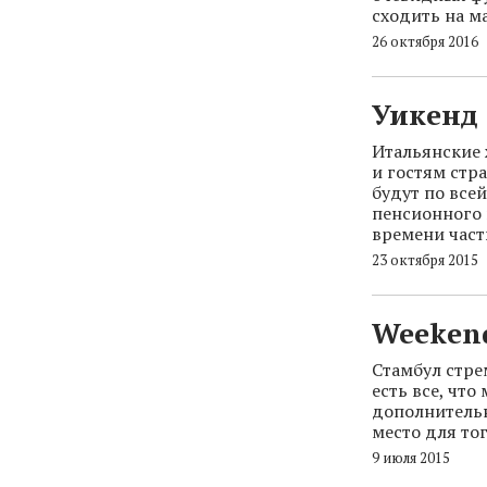
сходить на ма
26 октября 2016
Уикенд 
Итальянские
и гостям стр
будут по все
пенсионного в
времени част
23 октября 2015
Weekend
Стамбул стре
есть все, что
дополнительн
место для то
9 июля 2015