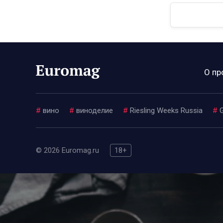
О пр
#
вино
#
виноделие
#
Riesling Weeks Russia
#
© 2026 Euromag.ru
18+