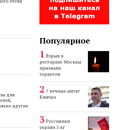
ого отеля
Популярное
Взрыв в
ресторане Москвы
признали
терактом
7 вечных цитат
опы для
Кличко
елей,
олько других
Россиянки
украли 5 кг