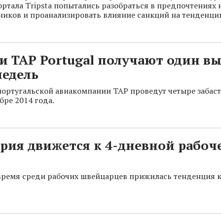
ортала Tripsta попытались разобраться в предпочтениях
ников и проанализировать влияние санкций на тенденци
и TAP Portugal получают один в
недель
ортугальской авиакомпании TAP проведут четыре забаст
бре 2014 года.
рия движется к 4-дневной рабоч
время среди рабочих швейцарцев прижилась тенденция 