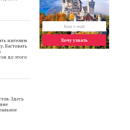
ить жителям
Хочу узнать
у. Бастовать
я
сов до этого
тов. Здесь
твие
еальное