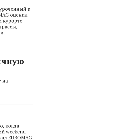
иуроченный к
OMAG оценил
 курорте
трассы,
и.
ничную
 на
о, когда
ий weekend
рнал EUROMAG