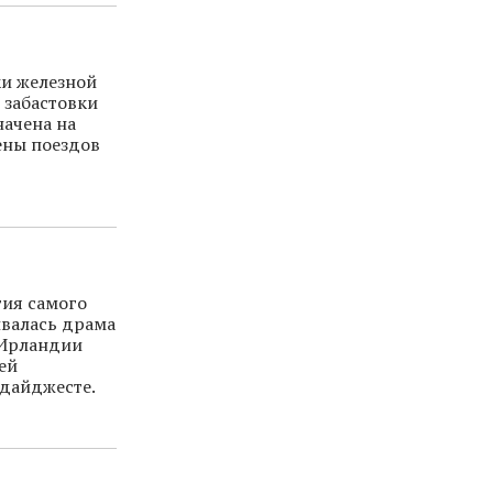
ки железной
 забастовки
начена на
ены поездов
тия самого
ивалась драма
в Ирландии
ей
 дайджесте.