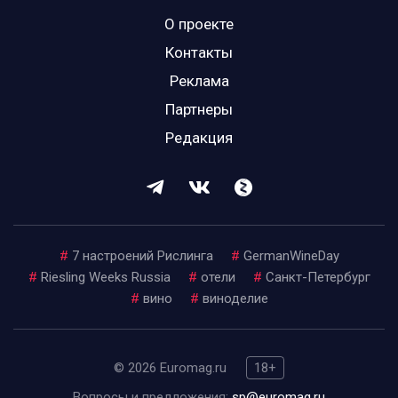
О проекте
Контакты
Реклама
Партнеры
Редакция
#
7 настроений Рислинга
#
GermanWineDay
#
Riesling Weeks Russia
#
отели
#
Санкт-Петербург
#
вино
#
виноделие
© 2026 Euromag.ru
18+
Вопросы и предложения:
sp@euromag.ru