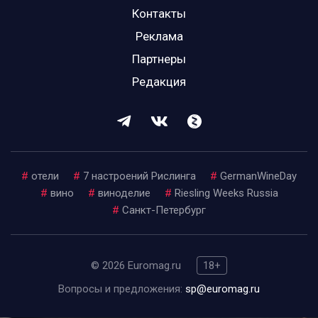
Контакты
Реклама
Партнеры
Редакция
#
отели
#
7 настроений Рислинга
#
GermanWineDay
#
вино
#
виноделие
#
Riesling Weeks Russia
#
Санкт-Петербург
© 2026 Euromag.ru
18+
Вопросы и предложения:
sp@euromag.ru