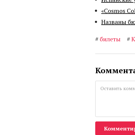
«Cosmos Co
Названы бю
#
билеты
#
К
Коммента
Комменти