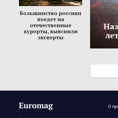
Большинство россиян
поедет на
Наз
отечественные
курорты, выяснили
ле
эксперты
О пр