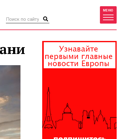
МЕНЮ
зани