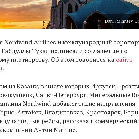
Daniil Silantev, 
 Nordwind Airlines и международный аэропор
 Габдуллы Тукая подписали соглашение по
ому партнерству. Об этом говорится на
сайте
и
.
м из Казани, в числе которых Иркутск, Грозны
овокузнецк, Санкт-Петербург, Минеральные В
мпания Nordwind добавит такие направления
Горно-Алтайск, Владикавказ, Красноярск, Барн
ждународные рейсы, рассказал коммерческий
акомпании Антон Маттис.