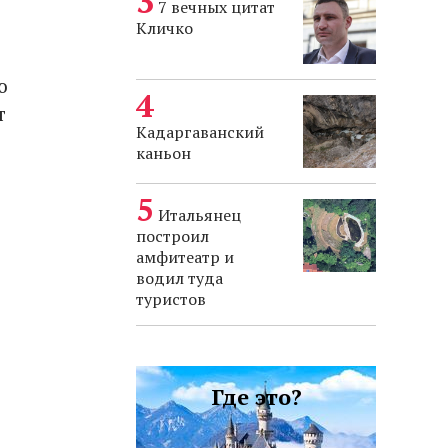
7 вечных цитат
Кличко
ю
т
Кадаргаванский
каньон
Итальянец
построил
амфитеатр и
водил туда
туристов
Где это?