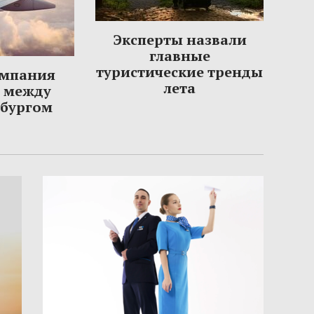
Эксперты назвали
главные
туристические тренды
омпания
лета
ы между
рбургом