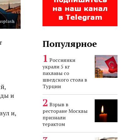
Unsplash
Популярное
т
Россиянки
украли 5 кг
пахлавы со
шведского стола в
й,
Турции
оды и
Взрыв в
ресторане Москвы
аул и,
признали
терактом