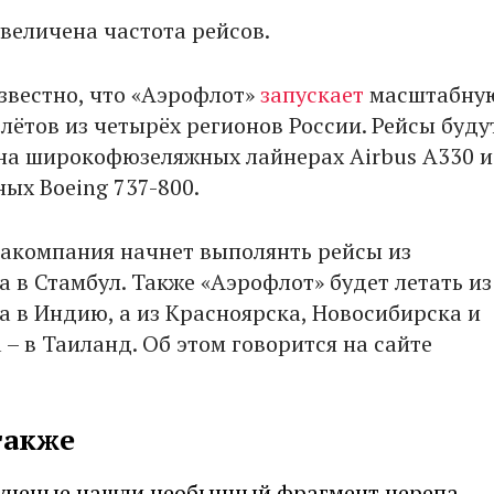
увеличена частота рейсов.
известно, что «Аэрофлот»
запускает
масштабну
лётов из четырёх регионов России. Рейсы буду
на широкофюзеляжных лайнерах Airbus A330 и
ых Boeing 737-800.
иакомпания начнет выполянть рейсы из
 в Стамбул. Также «Аэрофлот» будет летать из
а в Индию, а из Красноярска, Новосибирска и
– в Таиланд. Об этом говорится на сайте
также
ученые нашли необычный фрагмент черепа