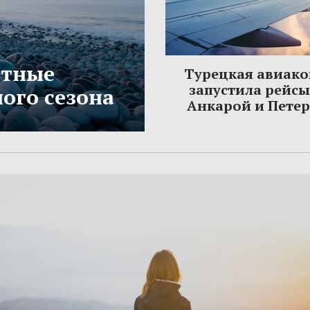
етные
Турецкая авиак
запустила рейс
ого сезона
Анкарой и Пете