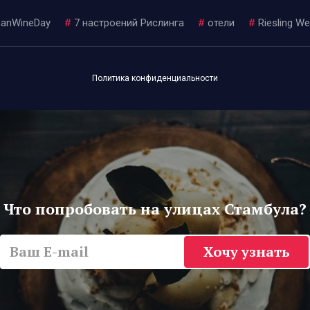
anWineDay
#
7 настроений Рислинга
#
отели
#
Riesling W
Политика конфиденциальности
Что попробовать на улицах Стамбула?
Хочу узнать