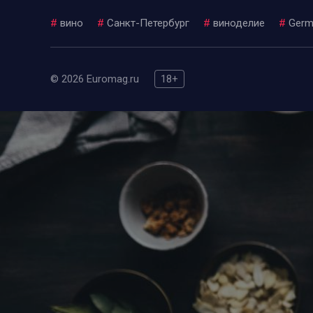
#
вино
#
Санкт-Петербург
#
виноделие
#
Germ
© 2026 Euromag.ru
18+