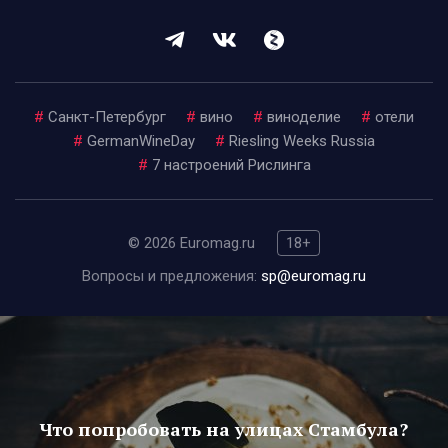
#
Санкт-Петербург
#
вино
#
виноделие
#
отели
#
GermanWineDay
#
Riesling Weeks Russia
#
7 настроений Рислинга
© 2026 Euromag.ru
18+
Вопросы и предложения:
sp@euromag.ru
Что попробовать на улицах Стамбула?