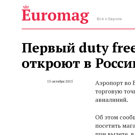
Всё о Европе
Первый duty fre
откроют в Росси
Аэропорт во 
15 октября 2015
торговую точ
авиалиний.
Об этом сооб
посетить маг
при вылете, в