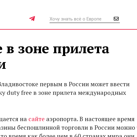
e в зоне прилета
и
Владивостоке первым в России может ввести
ку duty free в зоне прилета международных
щается на
сайте
аэропорта. В настоящее время
азины беспошлинной торговли в России можно 
 то время как более чем в 60 странах мира они