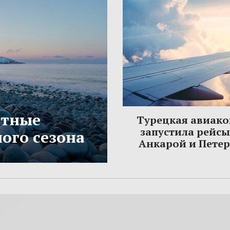
етные
Турецкая авиак
запустила рейс
ого сезона
Анкарой и Пете