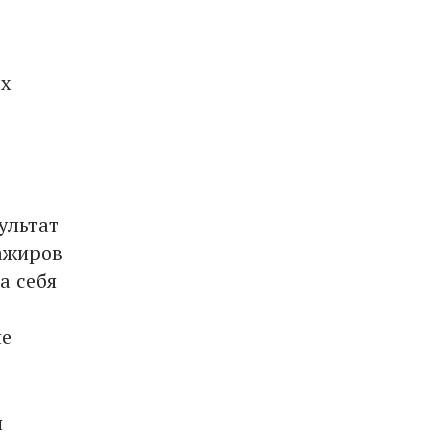
ах
ультат
ажиров
а себя
не
я