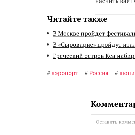
насчитывает б
Читайте также
В Москве пройдет фестивал
В «Сыроварне» пройдут ита
Греческий остров Кеа набир
#
аэропорт
#
Россия
#
шопи
Комментар