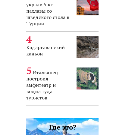
украли 5 кг
пахлавы со
шведского стола в
Турции
Кадаргаванский
каньон
Итальянец
построил
амфитеатр и
водил туда
туристов
Где это?