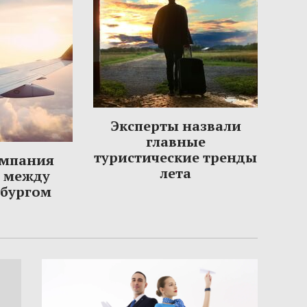
Эксперты назвали
главные
туристические тренды
омпания
лета
ы между
рбургом