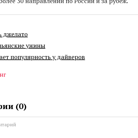
олее 30 направлений по России и за рубеж.
ь джелато
льянские ужины
ает популярность у дайверов
нг
ии (
0
)