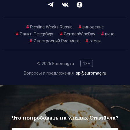
#
Riesling Weeks Russia
#
виноделие
#
Санкт-Петербург
#
GermanWineDay
#
вино
#
7 настроений Рислинга
#
отели
© 2026 Euromag.ru
18+
Вопросы и предложения:
sp@euromag.ru
Что попробовать на улицах Стамбула?