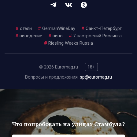
#
отели
#
GermanWineDay
#
Санкт-Петербург
#
виноделие
#
вино
#
7 настроений Рислинга
#
Riesling Weeks Russia
© 2026 Euromag.ru
18+
Вопросы и предложения:
sp@euromag.ru
Что попробовать на улицах Стамбула?