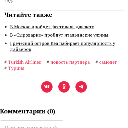
года.
Читайте также
В Москве пройдет фестиваль джелато
В «Сыроварне» пройдут итальянские ужины
Греческий остров Кеа набирает популярность у
дайверов
#
Turkish Airlines
#
новость партнера
#
самолет
#
Турция
Комментарии (
0
)