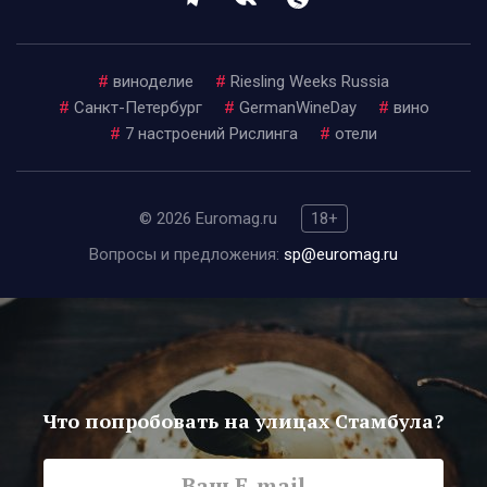
#
виноделие
#
Riesling Weeks Russia
#
Санкт-Петербург
#
GermanWineDay
#
вино
#
7 настроений Рислинга
#
отели
© 2026 Euromag.ru
18+
Вопросы и предложения:
sp@euromag.ru
Что попробовать на улицах Стамбула?