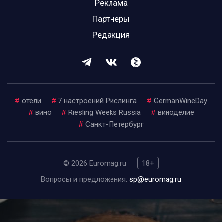
Реклама
Партнеры
Редакция
#
отели
#
7 настроений Рислинга
#
GermanWineDay
#
вино
#
Riesling Weeks Russia
#
виноделие
#
Санкт-Петербург
© 2026 Euromag.ru
18+
Вопросы и предложения:
sp@euromag.ru