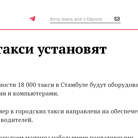
такси установят
ности 18 000 такси в Стамбуле будут оборудов
ми и компьютерами.
мер в городских такси направлена на обеспече
 водителей.
борудуем машины небольшими портативными