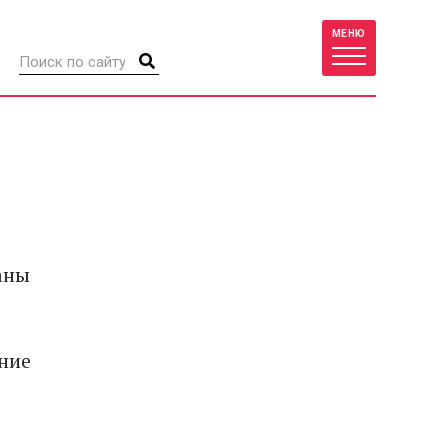
МЕНЮ
аны
ние