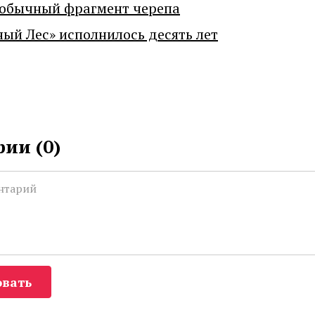
еобычный фрагмент черепа
ный Лес» исполнилось десять лет
ии (
0
)
вать