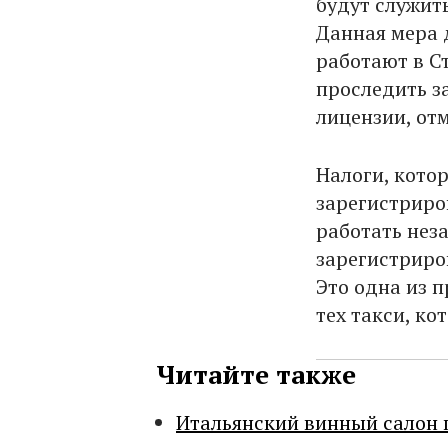
будут служит
Данная мера 
работают в С
проследить за
лицензии, от
Налоги, кото
зарегистриро
работать неза
зарегистриро
Это одна из 
тех такси, ко
Читайте также
Итальянский винный салон 