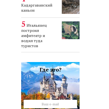
Кадаргаванский
каньон
Итальянец
построил
амфитеатр и
водил туда
туристов
Где это?