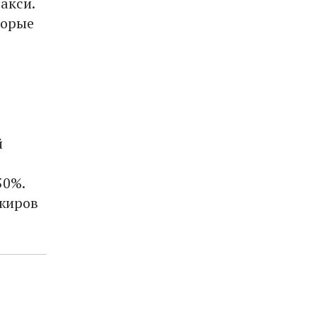
акси.
торые
й
50%.
ажиров