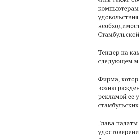
компьютерам
удовольствия 
необходимост
Стамбульской
Тендер на ка
следующем ме
Фирма, котор
вознагражден
рекламой ее у
стамбульских
Глава палаты
удостоверени