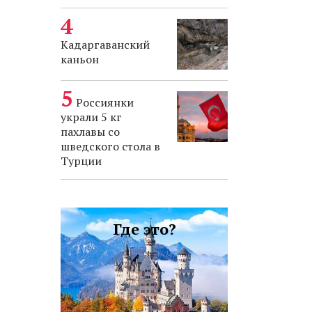
Кадаргаванский
каньон
Россиянки
украли 5 кг
пахлавы со
шведского стола в
Турции
Где это?