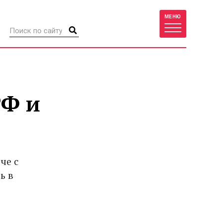
МЕНЮ
РФ и
че с
ь в