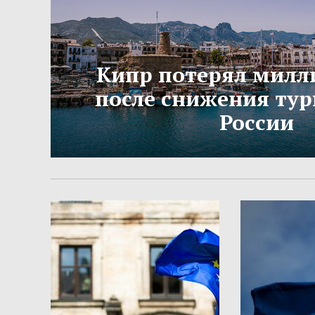
Кипр потерял милл
после снижения тур
России