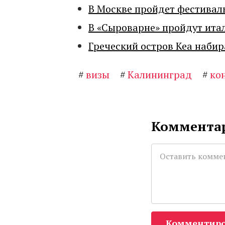
В Москве пройдет фестивал
В «Сыроварне» пройдут ита
Греческий остров Кеа набир
#
визы
#
Калининград
#
ко
Комментар
Комментиро