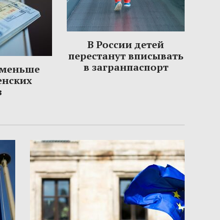
В России детей
перестанут вписывать
в загранпаспорт
 меньше
енских
з