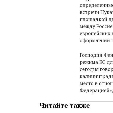
определенные
встречи Цука
площадкой дл
между Россие
европейских 
оформлении в
Господин Фен
режима ЕС дл
сегодня гово
калининградц
место в отно
Федерацией»,
Читайте также