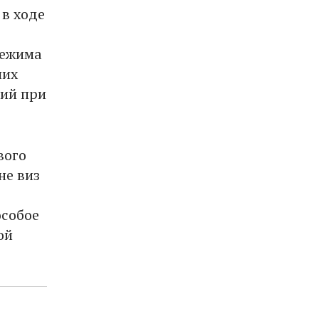
 в ходе
режима
ших
ний при
вого
не виз
особое
ой