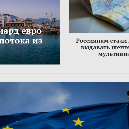
иард евро
потока из
Россиянам стали
выдавать шенг
мультиви