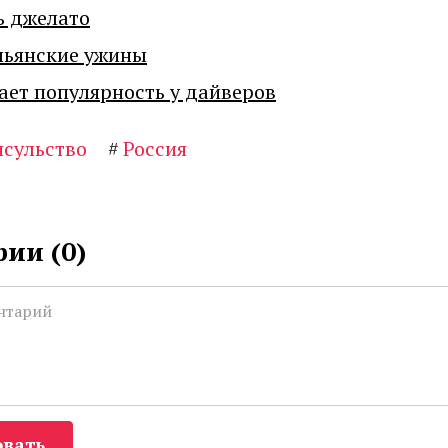
ь джелато
льянские ужины
ает популярность у дайверов
нсульство
#
Россия
ии (
0
)
вать