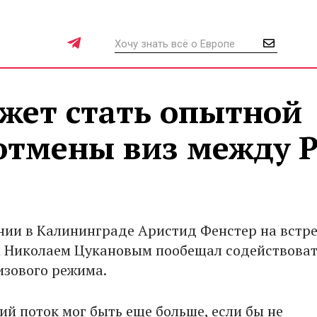
жет стать опытной
отмены виз между 
нии в Калининграде Аристид Фенстер на встре
 Николаем Цукановым пообещал содействоват
изового режима.
ий поток мог быть еще больше, если бы не