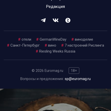
Редакция
#
отели
#
GermanWineDay
#
виноделие
#
Санкт-Петербург
#
вино
#
7 настроений Рислинга
#
Riesling Weeks Russia
© 2026 Euromag.ru
18+
Вопросы и предложения:
sp@euromag.ru