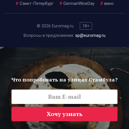
#
Санкт-Петербург
#
GermanWineDay
#
вино
© 2026 Euromag.ru
18+
Вопросы и предложения:
sp@euromag.ru
Что попробовать на улицах Стамбула?
Хочу узнать