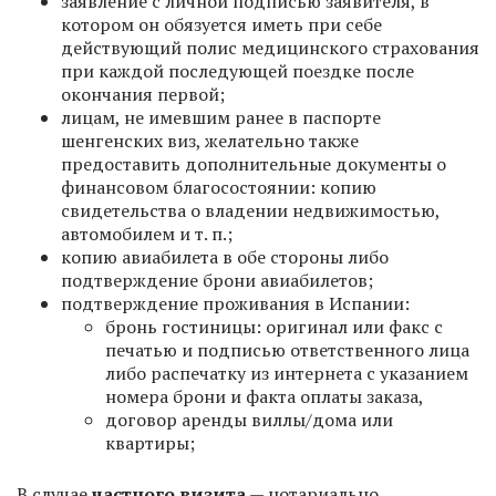
заявление c личной подписью заявителя, в
котором он обязуется иметь при себе
действующий полис медицинского страхования
при каждой последующей поездке после
окончания первой;
лицам, не имевшим ранее в паспорте
шенгенских виз, желательно также
предоставить дополнительные документы о
финансовом благосостоянии: копию
свидетельства о владении недвижимостью,
автомобилем и т. п.;
копию авиабилета в обе стороны либо
подтверждение брони авиабилетов;
подтверждение проживания в Испании:
бронь гостиницы: оригинал или факс с
печатью и подписью ответственного лица
либо распечатку из интернета с указанием
номера брони и факта оплаты заказа,
договор аренды виллы/дома или
квартиры;
В случае
частного визита
— нотариально