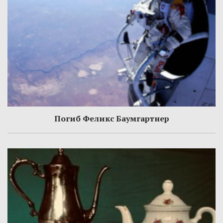
Погиб Феликс Баумгартнер