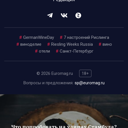
#
GermanWineDay
#
7 настроений Рислинга
#
виноделие
#
Riesling Weeks Russia
#
вино
#
отели
#
Санкт-Петербург
© 2026 Euromag.ru
18+
Вопросы и предложения:
sp@euromag.ru
Что попробовать на улицах Стамбула?