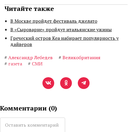
Читайте также
В Москве пройдет фестиваль джелато
В «Сыроварне» пройдут итальянские ужины
Греческий остров Кеа набирает популярность у
дайверов
#
Александр Лебедев
#
Великобритания
#
газета
#
СМИ
Комментарии (
0
)