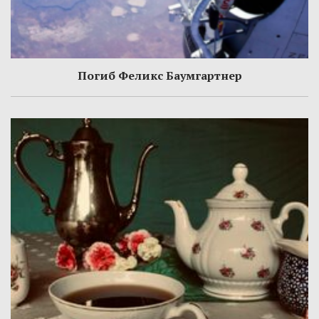
Погиб Феликс Баумгартнер