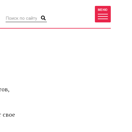
МЕНЮ
тов,
 свое