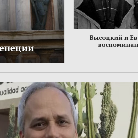
Высоцкий и Ев
воспомина
Венеции