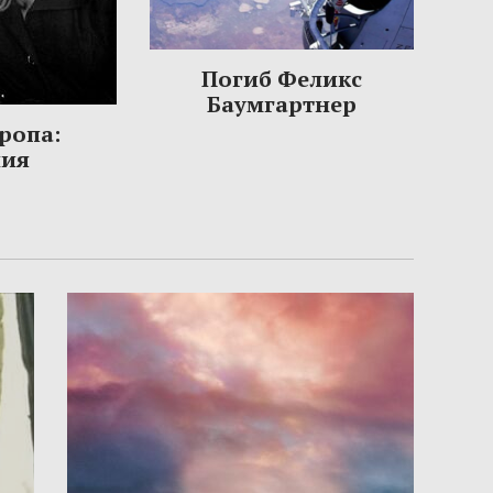
Погиб Феликс
Баумгартнер
ропа:
ния