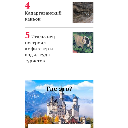
Кадаргаванский
каньон
Итальянец
построил
амфитеатр и
водил туда
туристов
Где это?