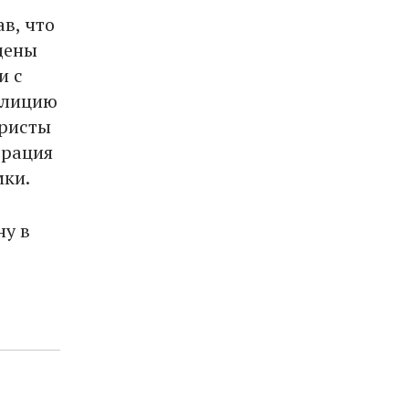
в, что
щены
и с
олицию
уристы
трация
мки.
ну в