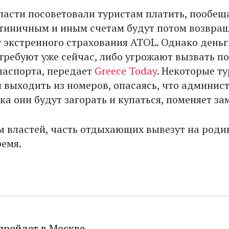
ласти посоветовали туристам платить, пообеща
стиничным и иным счетам будут потом возвра
у экстренного страхования ATOL. Однако деньг
ребуют уже сейчас, либо угрожают вызвать п
паспорта, передает
Greece Today
. Некоторые т
 выходить из номеров, опасаясь, что админис
ока они будут загорать и купаться, поменяет за
м властей, часть отдыхающих вывезут на роди
емя.
пройдет в Москве