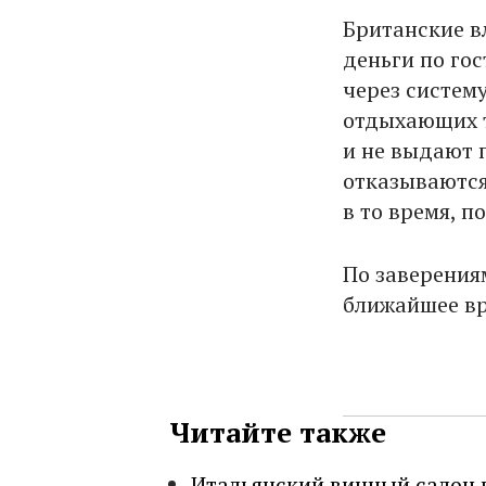
Британские в
деньги по го
через систем
отдыхающих т
и не выдают 
отказываются
в то время, п
По заверения
ближайшее вр
Читайте также
Итальянский винный салон 