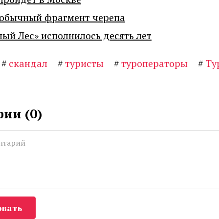
еобычный фрагмент черепа
ный Лес» исполнилось десять лет
#
скандал
#
туристы
#
туроператоры
#
Ту
ии (
0
)
вать