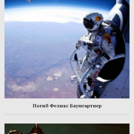
Погиб Феликс Баумгартнер