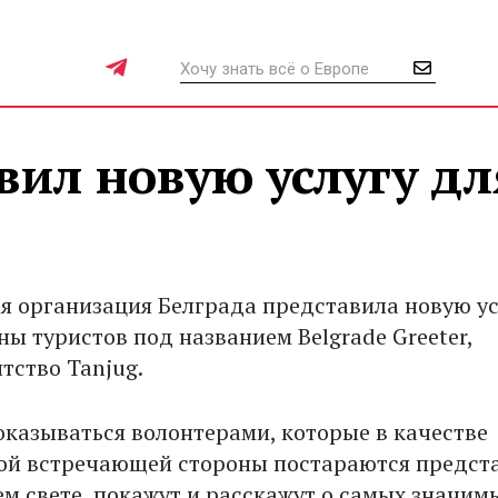
вил новую услугу дл
я организация Белграда представила новую ус
ы туристов под названием Belgrade Greeter,
тство Tanjug.
 оказываться волонтерами, которые в качестве
й встречающей стороны постараются предст
ем свете, покажут и расскажут о самых значим