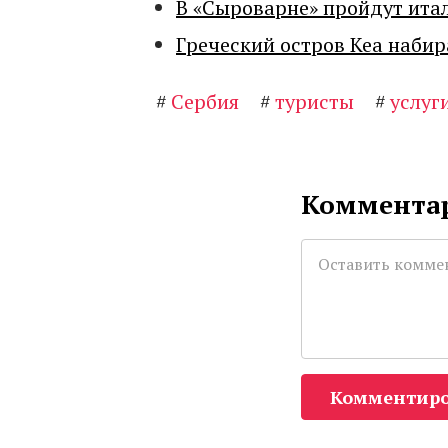
В «Сыроварне» пройдут ита
Греческий остров Кеа набир
#
Сербия
#
туристы
#
услуг
Комментар
Комментиро