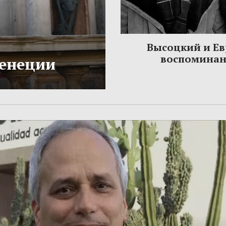
Высоцкий и Ев
воспомина
Венеции