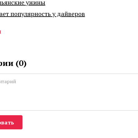
льянские ужины
ает популярность у дайверов
и
ии (
0
)
вать