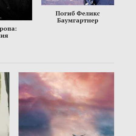
Погиб Феликс
Баумгартнер
ропа:
ния