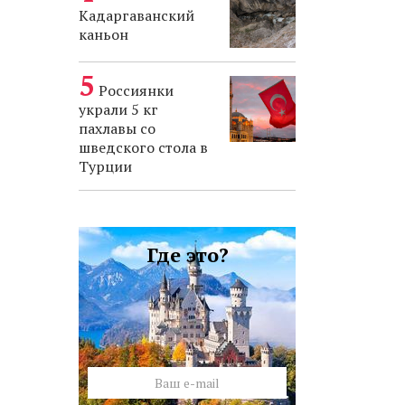
Кадаргаванский
каньон
Россиянки
украли 5 кг
пахлавы со
шведского стола в
Турции
Где это?