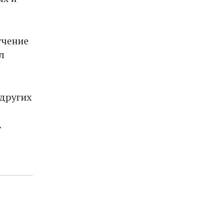
учение
л
 других
.