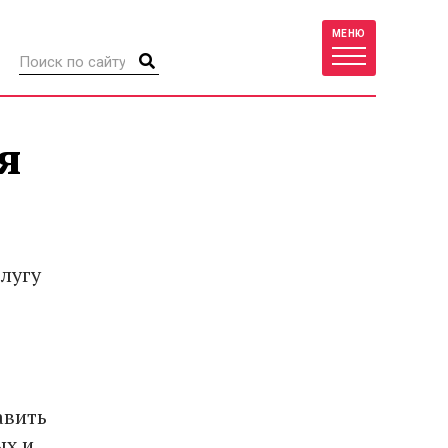
МЕНЮ
я
лугу
авить
ых и