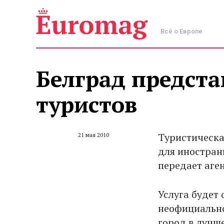
Всё о Европе
Белград предста
туристов
Туристическа
21 мая 2010
для иностранн
передает аген
Услуга будет
неофициально
город в лучш