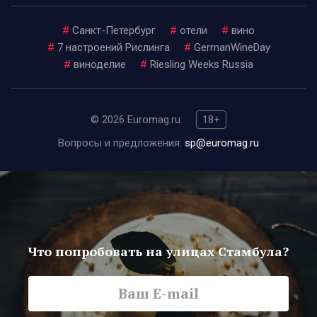
#
Санкт-Петербург
#
отели
#
вино
#
7 настроений Рислинга
#
GermanWineDay
#
виноделие
#
Riesling Weeks Russia
© 2026 Euromag.ru
18+
Вопросы и предложения:
sp@euromag.ru
Что попробовать на улицах Стамбула?