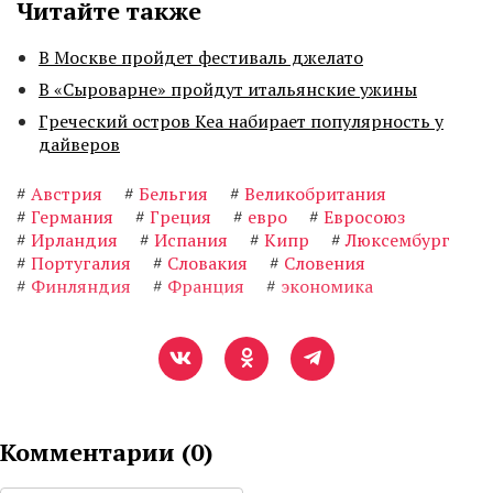
Читайте также
В Москве пройдет фестиваль джелато
В «Сыроварне» пройдут итальянские ужины
Греческий остров Кеа набирает популярность у
дайверов
#
Австрия
#
Бельгия
#
Великобритания
#
Германия
#
Греция
#
евро
#
Евросоюз
#
Ирландия
#
Испания
#
Кипр
#
Люксембург
#
Португалия
#
Словакия
#
Словения
#
Финляндия
#
Франция
#
экономика
Комментарии (
0
)