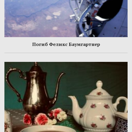
Погиб Феликс Баумгартнер