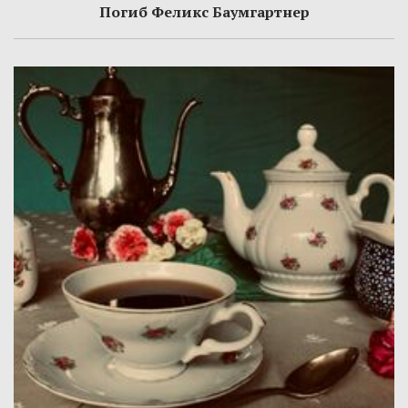
Погиб Феликс Баумгартнер