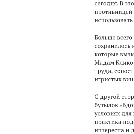
сегодня. В эт
противницей 
использовать 
Больше всего
сохранилось 
которые вызы
Мадам Клико 
труда, сопос
игристых вин
С другой сто
бутылок «Вдо
условиях для
практика под
интересна и 