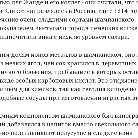
ю для Жанде и его коллег - они считали, что 
 Клико» направлялись в Россию, где с 1814 го
ечение очень сладкими сортами шампанского.
покупателем выступали города немецких княже
редпочитали вина с низким уровнем сахара.
шим долям ионов металлов в шампанском, оно
з мелких ягод, чей сок хранился в деревянных
вичного брожения, пребывание в которых оста
 виде особых карбоновых кислот. Это открытие
нным для химиков, так как сегодня виноделы 
одобные сосуды при изготовлении игристых ви
ычным компонентом шампанского был виногр
ый добавлялся в напиток вместо свекольного с
но подслащивают полусухие и сладкие вина