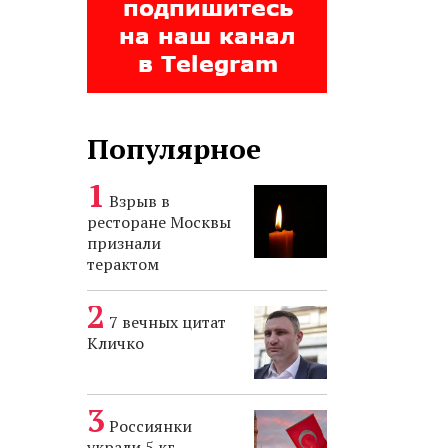
Популярное
Взрыв в
ресторане Москвы
признали
терактом
7 вечных цитат
Кличко
Россиянки
украли 5 кг