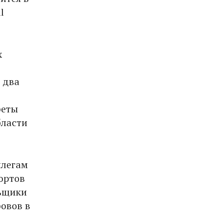
l
х
 два
реты
бласти
ллегам
ортов
льщики
ровов в