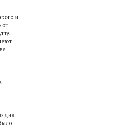
орого и
 от
ушу,
меют
ве
в
о дна
 было