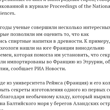
икованной в журнале Proceedings of the Nationa
iences.
 годы ученые совершили несколько интересны
рые позволили им оценить то, что как
ись спиртные напитки в древности. К примеру,
рхеологи нашли на юге Франции винодельню
емен, которая помогла им установить, что сек
ли импортированы во Францию из Этрурии, о
алии, сообщает РИА Новости.
е из университета Реймса (Франция) и его ко
рыть секреты изготовления одного из первых с
благодаря необычному кладу, который ныря
дна Балтийского моря у берегов Аландских ост