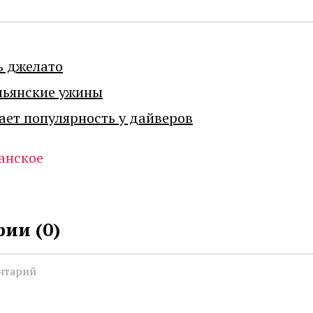
ь джелато
льянские ужины
ает популярность у дайверов
анское
ии (
0
)