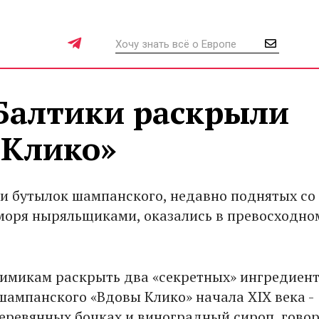
 Балтики раскрыли
 Клико»
и бутылок шампанского, недавно поднятых со
моря ныряльщиками, оказались в превосходно
химикам раскрыть два «секретных» ингредиен
шампанского «Вдовы Клико» начала XIX века -
еревянных бочках и виноградный сироп, говор