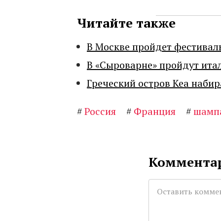
Читайте также
В Москве пройдет фестивал
В «Сыроварне» пройдут ита
Греческий остров Кеа набир
#
Россия
#
Франция
#
шамп
Комментар