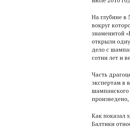
июле 2010 год
На глубине в 
вокруг котор
знаменитой «
открыли одну
дело с шампа
сотни лет и в
Часть драгоц
экспертам в 
шампанского 
произведено,
Как показал 
Балтики относ