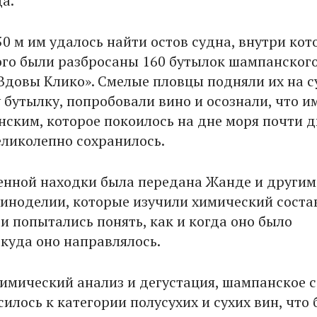
а.
50 м им удалось найти остов судна, внутри кот
ого были разбросаны 160 бутылок шампанского
Вдовы Клико». Смелые пловцы подняли их на с
 бутылку, попробовали вино и осознали, что и
нским, которое покоилось на дне моря почти д
еликолепно сохранилось.
енной находки была передана Жанде и другим
виноделии, которые изучили химический соста
и попытались понять, как и когда оно было
 куда оно направлялось.
химический анализ и дегустация, шампанское с
илось к категории полусухих и сухих вин, что