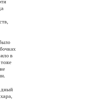
эти
да
ств,
 было
 бочках
вило в
 тоже
не
н.
адный
ахара,