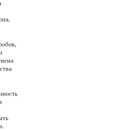
а
опа.
робов,
и
гиена
ства
нность
х
ыть
и.