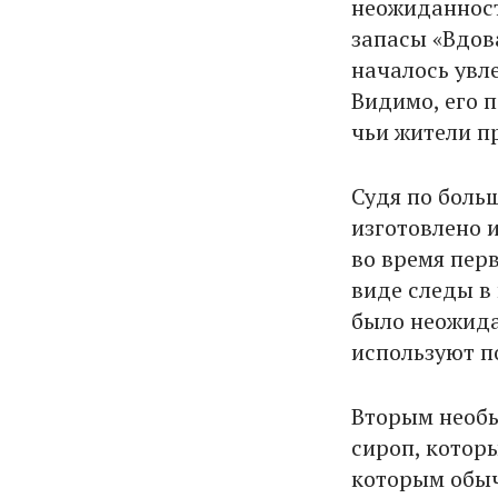
неожиданность
запасы «Вдова
началось увл
Видимо, его 
чьи жители п
Судя по боль
изготовлено и
во время пер
виде следы в
было неожида
используют п
Вторым необ
сироп, котор
которым обыч