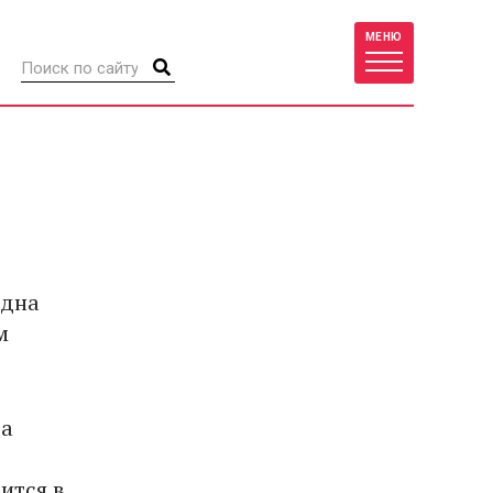
МЕНЮ
 дна
м
та
ится в