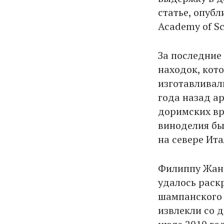
статье, опубл
Academy of Sc
За последние
находок, кото
изготавливал
года назад а
доримских вр
виноделия бы
на севере Ит
Филиппу Жанд
удалось раск
шампанского 
извлекли со 