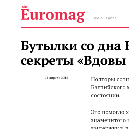
Всё о Европе
Бутылки со дна
секреты «Вдовы
Полторы сотн
21 апреля 2015
Балтийского 
состоянии.
Это помогло 
знаменитого 
выдержку в д