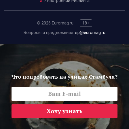
#
7 настроений Рислинга
© 2026 Euromag.ru
18+
Вопросы и предложения:
sp@euromag.ru
Что попробовать на улицах Стамбула?
Хочу узнать