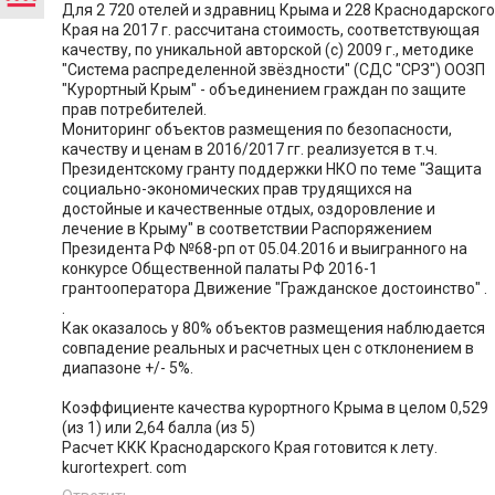
Для 2 720 отелей и здравниц Крыма и 228 Краснодарского
Края на 2017 г. рассчитана стоимость, соответствующая
качеству, по уникальной авторской (с) 2009 г., методике
"Система распределенной звёздности" (СДС "СРЗ") ООЗП
"Курортный Крым" - объединением граждан по защите
прав потребителей.
Мониторинг объектов размещения по безопасности,
качеству и ценам в 2016/2017 гг. реализуется в т.ч.
Президентскому гранту поддержки НКО по теме "Защита
социально-экономических прав трудящихся на
достойные и качественные отдых, оздоровление и
лечение в Крыму" в соответствии Распоряжением
Президента РФ №68-рп от 05.04.2016 и выигранного на
конкурсе Общественной палаты РФ 2016-1
грантооператора Движение "Гражданское достоинство" .
.
Как оказалось у 80% объектов размещения наблюдается
совпадение реальных и расчетных цен с отклонением в
диапазоне +/- 5%.
Коэффициенте качества курортного Крыма в целом 0,529
(из 1) или 2,64 балла (из 5)
Расчет ККК Краснодарского Края готовится к лету.
kurortexpert. сom