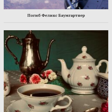
Погиб Феликс Баумгартнер