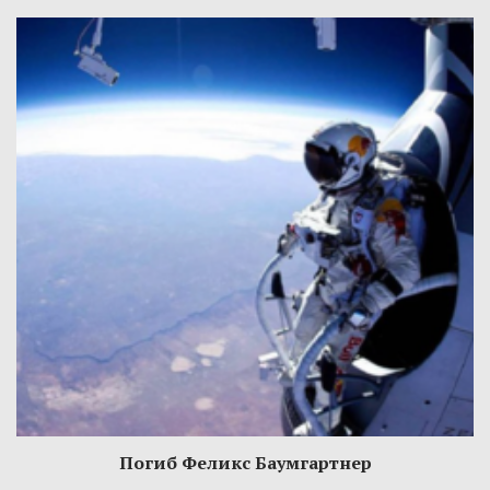
Погиб Феликс Баумгартнер