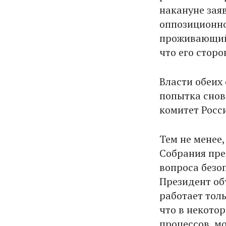
накануне зая
оппозиционно
проживающий 
что его стор
Власти обеих
попытка снов
комитет Росс
Тем не менее
Собрания пре
вопроса безо
Президент об
работает толь
что в некото
процессов, мо