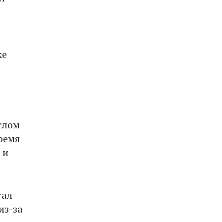
ке
слом
ремя
 и
тал
из-за