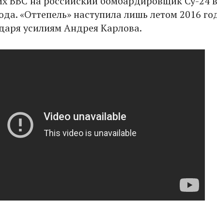
их ВВС на российский бомбардировщик Су-24 
ода. «Оттепель» наступила лишь летом 2016 год
даря усилиям Андрея Карлова.