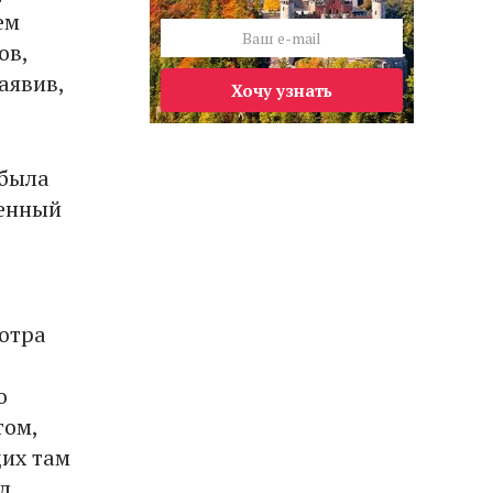
ем
ов,
аявив,
Хочу узнать
 была
венный
отра
о
том,
щих там
л