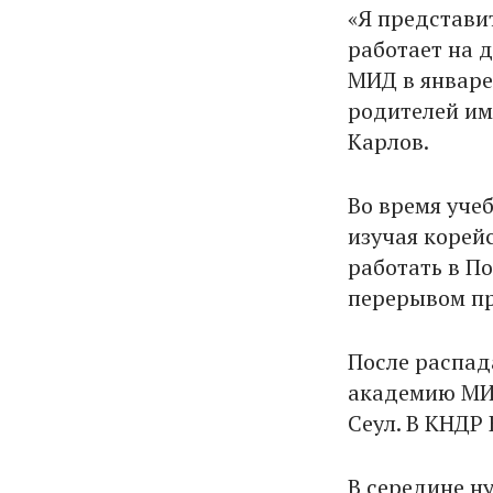
«Я представит
работает на 
МИД в январе 
родителей им
Карлов.
Во время уче
изучая корейс
работать в П
перерывом пр
После распад
академию МИД
Сеул. В КНДР 
В середине н