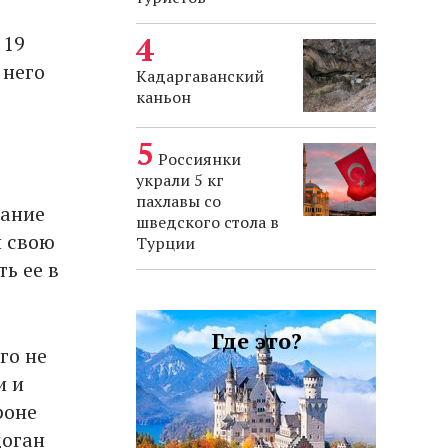
 19
 него
Кадаргаванский
каньон
Россиянки
украли 5 кг
пахлавы со
вание
шведского стола в
и свою
Турции
ь ее в
Где это?
го не
и и
роне
доган