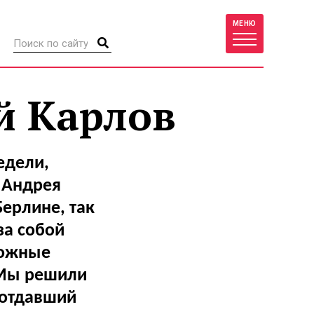
МЕНЮ
й Карлов
едели,
и Андрея
Берлине, так
за собой
можные
 Мы решили
 отдавший