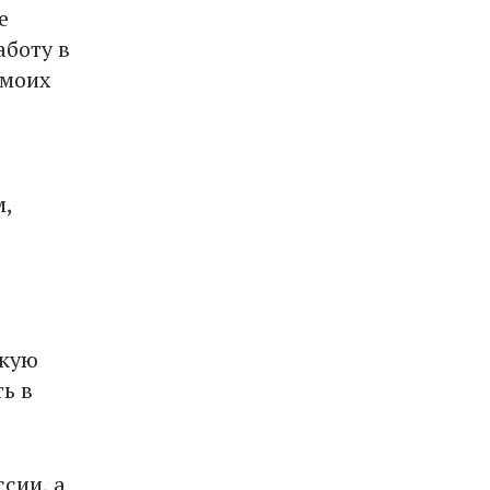
е
аботу в
 моих
м,
скую
ь в
сии, а