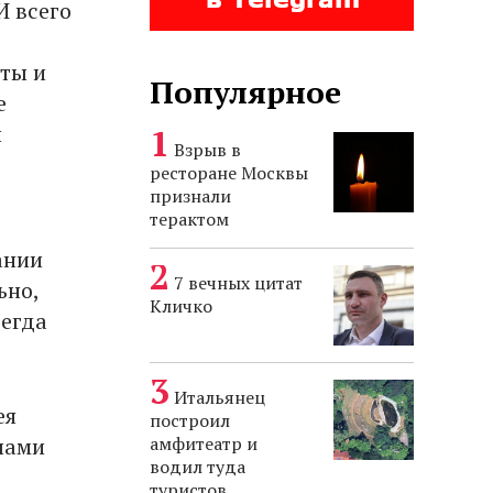
И всего
рты и
Популярное
е
и
Взрыв в
ресторане Москвы
признали
терактом
ании
7 вечных цитат
ьно,
Кличко
сегда
Итальянец
ея
построил
лами
амфитеатр и
водил туда
туристов