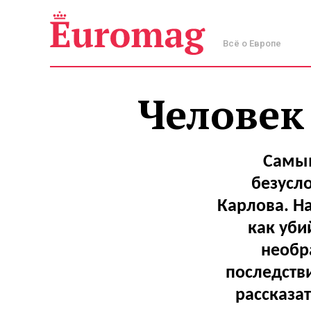
Всё о Европе
Человек
Самым
безусло
Карлова. На
как уби
необр
последств
рассказа