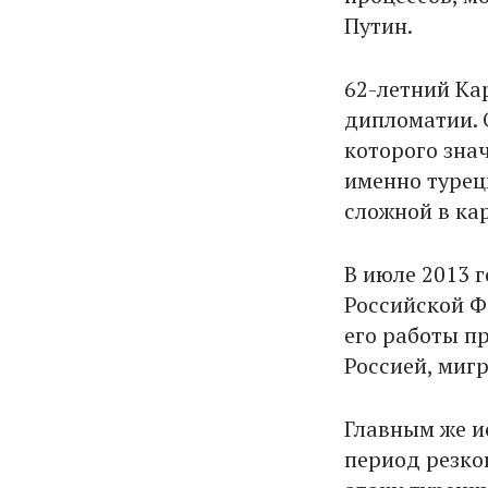
Путин.
62-летний Ка
дипломатии. 
которого зна
именно турец
сложной в ка
В июле 2013 
Российской Ф
его работы п
Россией, миг
Главным же и
период резко