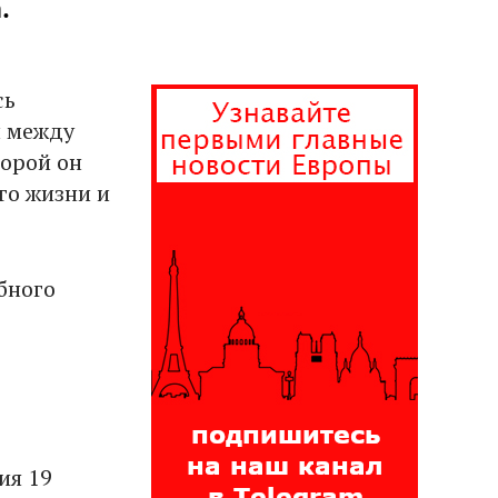
.
сь
ы между
торой он
го жизни и
бного
ия 19