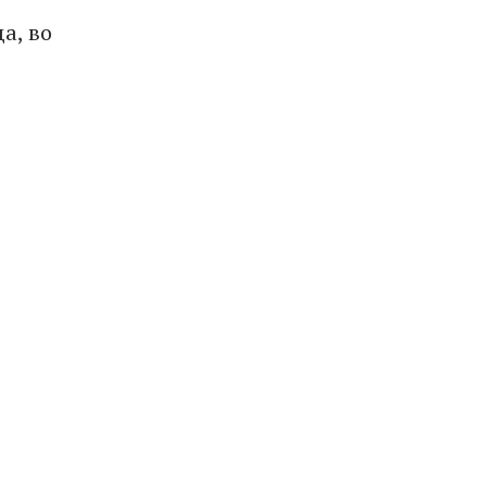
в
а, во