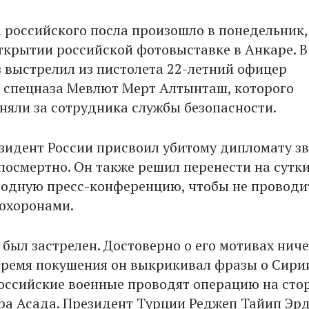
 российского посла произошло в понедельник,
открытии российской фотовыставке в Анкаре. В
з выстрелил из пистолета 22-летний офицер
 спецназа Мевлют Мерт Алтынташ, которого
няли за сотрудника службы безопасности.
зидент России присвоил убитому дипломату з
 посмертно. Он также решил перенести на сутк
одную пресс-конференцию, чтобы не проводит
похоронами.
был застрелен. Достоверно о его мотивах ниче
 время покушения он выкрикивал фразы о Сири
российские военные проводят операцию на сто
а Асада. Президент Турции Реджеп Тайип Эр