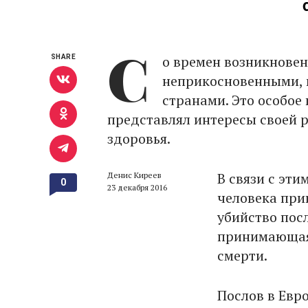
С
о времен возникнове
SHARE
неприкосновенными, 
странами. Это особое
представлял интересы своей р
здоровья.
В связи с эт
Денис Киреев
0
23 декабря 2016
человека при
убийство пос
принимающая 
смерти.
Послов в Евро