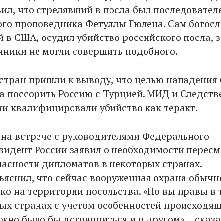
вил, что стрелявший в посла был последовател
го проповедника Фетуллы Гюлена. Сам богосл
в США, осудил убийство российского посла, з
онники не могли совершить подобного.
 стран пришли к выводу, что целью нападения
а поссорить Россию с Турцией. МИД и Следст
ии квалифицировали убийство как теракт.
, на встрече с руководителями Федерального
зидент России заявил о необходимости пересм
пасности дипломатов в некоторых странах.
ъяснил, что сейчас вооруженная охрана обычн
ко на территории посольства. «Но вы правы в 
рых странах с учетом особенностей происходя
жно было бы договориться и о другом», - сказа