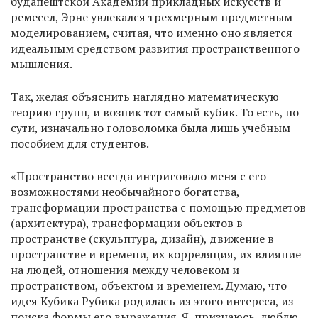
будапештской Академии прикладных искусств и
ремесел, Эрне увлекался трехмерным предметным
моделированием, считая, что именно оно является
идеальным средством развития пространственного
мышления.
Так, желая объяснить наглядно математическую
теорию групп, и возник тот самый кубик. То есть, по
сути, изначально головоломка была лишь учебным
пособием для студентов.
«Пространство всегда интриговало меня с его
возможностями необычайного богатства,
трансформации пространства с помощью предметов
(архитектура), трансформации объектов в
пространстве (скульптура, дизайн), движение в
пространстве и времени, их корреляция, их влияние
на людей, отношения между человеком и
пространством, объектом и временем. Думаю, что
идея Кубика Рубика родилась из этого интереса, из
поиска формы его выражения. Я, признаюсь, люблю