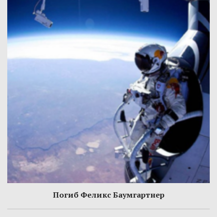
Погиб Феликс Баумгартнер