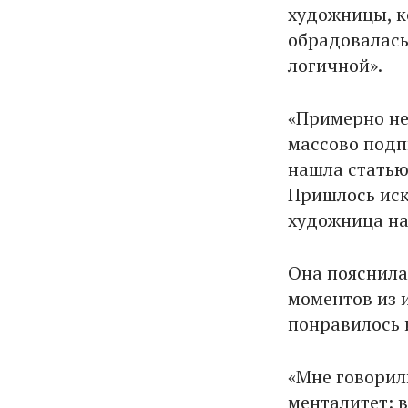
художницы, ко
обрадовалась
логичной».
«Примерно не
массово подпи
нашла статью 
Пришлось иска
художница на
Она пояснила
моментов из 
понравилось и
«Мне говорили
менталитет: в