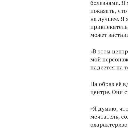
болезнями. Я 
показать, чт
на лучшее. Я 
привлекатель
может застави
«В этом цент
мой персонаж
надеется на т
На образ её 
центре. Они 
«Я думаю, чт
мечтатель, со
охарактеризо