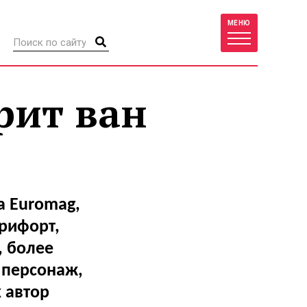
МЕНЮ
рит ван
а Euromag,
рифорт,
, более
а персонаж,
 автор