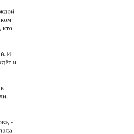
еждой
иком —
, кто
й. И
ждёт и
 в
ли.
в», -
елала