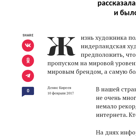
рассказала
и был
Ж
изнь художника по
SHARE
нидерландская ху
предположить, что
пропуском на мировой уровень
мировым брендом, а самую бо
В нашей стран
Денис Киреев
0
10 февраля 2017
не очень мног
немало рекор
интернета. К
На днях инфо