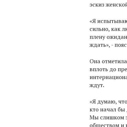
эскиз женско
«Я испытываю 
сильно, как л
плену ожидани
ждать», - поя
Она отметила,
вплоть до пр
интернациона
ждут.
«Я думаю, что
кто начал бы
Мы слишком 
обществом и н