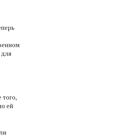
еперь
твенном
 для
 того,
ло ей
или