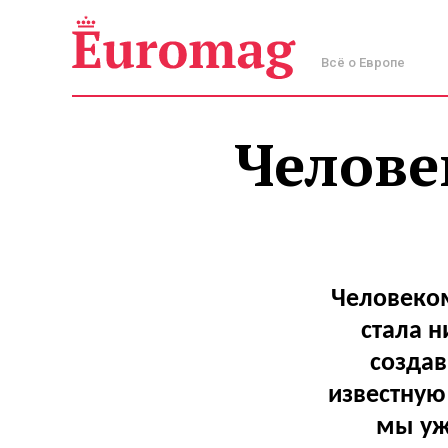
Всё о Европе
Челове
Человеком
стала 
создав
известную 
мы уж