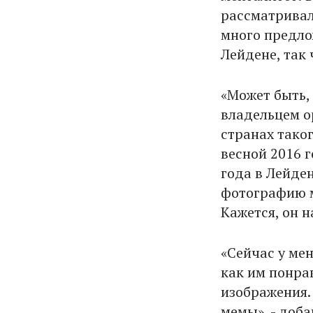
рассматривал
много предло
Лейдене, так 
«Может быть,
владельцем ор
странах тако
весной 2016 г
года в Лейде
фотографию м
Кажется, он н
«Сейчас у ме
как им понра
изображения. 
мемы», - доб