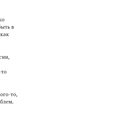
ко
быть в
 как
сии,
о
-то
ого-то,
блем.