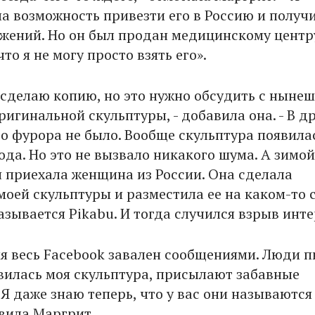
а возможность привезти его в Россию и получ
жений. Но он был продан медицинскому центр
что я не могу просто взять его».
 сделаю копию, но это нужно обсудить с ныне
игинальной скульптуры, - добавила она. - В д
го фурора не было. Вообще скульптура появила
ода. Но это не вызвало никакого шума. А зимой
н приехала женщина из России. Она сделала
оей скульптуры и разместила ее на каком-то с
азывается Pikabu. И тогда случился взрыв инте
ня весь Facebook завален сообщениями. Люди п
вилась моя скульптура, присылают забавные
Я даже знаю теперь, что у вас они называются
авила Маргрит.