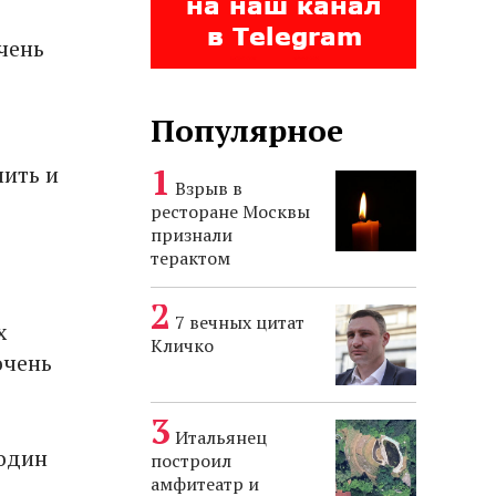
чень
Популярное
лить и
Взрыв в
ресторане Москвы
признали
терактом
7 вечных цитат
х
Кличко
очень
Итальянец
 один
построил
амфитеатр и