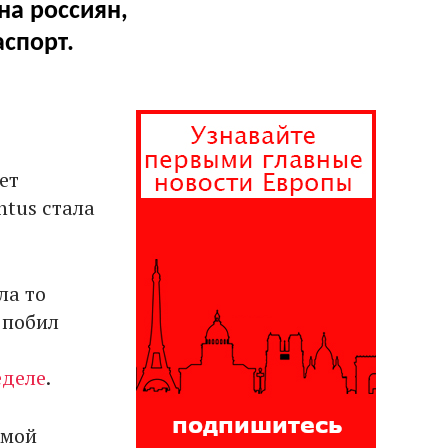
на россиян,
спорт.
ет
ntus стала
ла то
 побил
еделе
.
амой