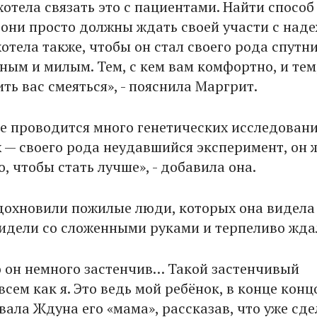
хотела связать это с пациентами. Найти способ
о они просто должны ждать своей участи с над
хотела также, чтобы он стал своего рода спутн
ным и милым. Тем, с кем вам комфортно, и тем
ть вас смеяться», - пояснила Маргрит.
ре проводится много генетических исследовани
 — своего рода неудавшийся эксперимент, он 
о, чтобы стать лучше», - добавила она.
вдохновили пожилые люди, которых она видела
сидели со сложенными руками и терпеливо жда
о он немного застенчив… Такой застенчивый
всем как я. Это ведь мой ребёнок, в конце концо
вала Ждуна его «мама», рассказав, что уже сд