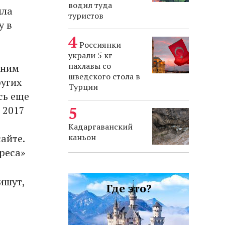
водил туда
ила
туристов
у в
Россиянки
украли 5 кг
пахлавы со
шним
шведского стола в
ругих
Турции
сь еще
 2017
Кадаргаванский
айте.
каньон
реса»
ишут,
Где это?