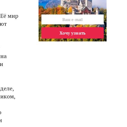
 Её мир
яют
Хочу узнать
 на
ки
деле,
ником,
о
и