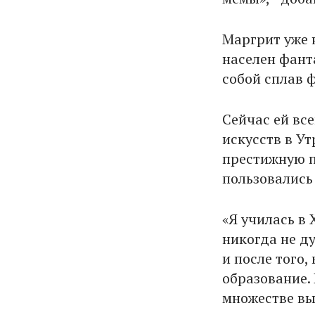
Маргрит уже 
населен фант
собой сплав 
Сейчас ей все
искусств в У
престижную п
пользовались
«Я училась в 
никогда не д
и после того,
образование. 
множестве вы