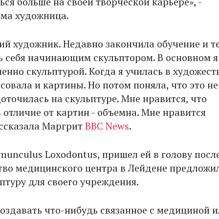
ся больше на своей творческой карьере», -
ама художница.
й художник. Недавно закончила обучение и т
ь себя начинающим скульптором. В основном я
енно скульптурой. Когда я училась в художес
совала и картины. Но потом поняла, что это не
оточилась на скульптуре. Мне нравится, что
в отличие от картин - объемна. Мне нравится
рассказала Маргрит
BBC News
.
unculus Loxodontus, пришел ей в голову после
тво медицинского центра в Лейдене предложи
птуру для своего учреждения.
 создавать что-нибудь связанное с медициной 