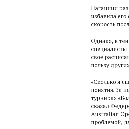
Паганини раз
избавила его 
скорость пос
Однако, в тен
специалисты 
свое расписа
пользу других
«Сколько я ещ
понятия. За п
турнирах «Бол
сказал Федер
Australian Op
проблемой, дл