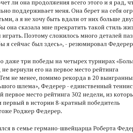
чет ли она продолжения всего этого и я рад, ч
льно поддерживает меня. Она берет на себя ог
тьми, а я не хочу быть вдали от них больше дву
бы она сказала мне прекратить такой стиль жиз
л играть. Поэтому сложилось много деталей паз
бы я сейчас был здесь», - резюмировал Федерер
то даже три победы на четырех турнирах «Бол
 не вернули его на первое место рейтинга
 Тем не менее, помимо рекорда в 20 выигранны
ьшого шлема», Федерер - единственный теннис
 первое место рейтинга 302 недели, из котор
 и первый в истории 8-кратный победитель
тоже Роджер Федерер.
лся в семье германо-швейцарца Роберта Феде