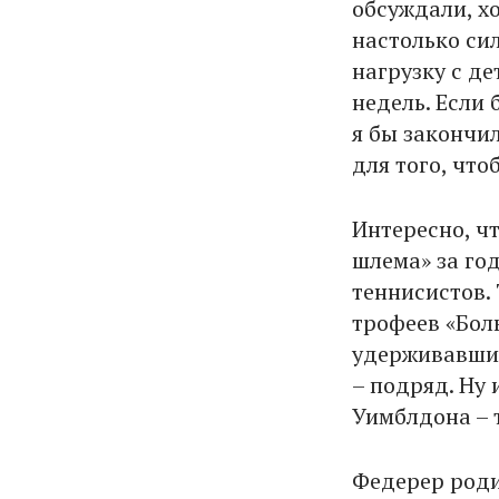
обсуждали, хо
настолько си
нагрузку с де
недель. Если 
я бы закончи
для того, что
Интересно, ч
шлема» за год
теннисистов.
трофеев «Бол
удерживавший
– подряд. Ну
Уимблдона – 
Федерер роди