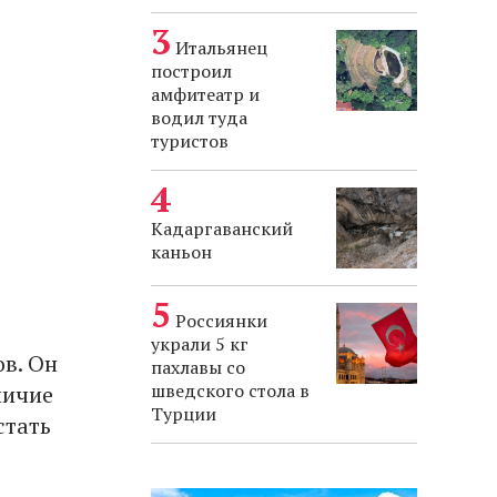
Итальянец
построил
амфитеатр и
водил туда
туристов
Кадаргаванский
каньон
Россиянки
украли 5 кг
ов. Он
пахлавы со
шведского стола в
личие
Турции
стать