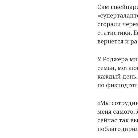
Сам швейцарец
«суперталанто
сгорали чере
статистики. Е
вернется и р
У Роджера мн
семьи, мотаю
каждый день.
по физподгот
«Мы сотрудни
меня самого. 
сейчас так вы
поблагодарил