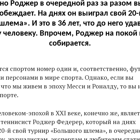
 но Роджер в очередной раз за разом в
побеждает. На днях он выиграл свой 20-
лема». И это в 36 лет, что до него уд
 человеку. Впрочем, Роджер на покой 
собирается.
тся спортом номер один и, соответственно, фу
 персонами в мире спорта. Однако, если вы
что мы живем в эпоху Месси и Роналду, то вы 
порте.
ловеком-эпохой в XXI веке, конечно же, являет
теннисист Роджер Федерер, который на днях
20-й свой турнир «Большого шлема», в очередн
у, журналистам, экспертам и любителям стати