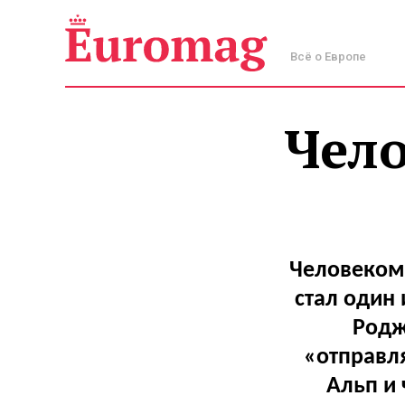
Всё о Европе
Чело
Человеком
стал один
Родж
«отправл
Альп и