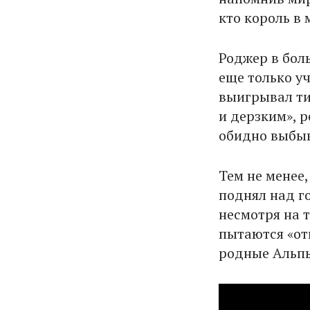
кто король в
Роджер в бол
еще только уч
выигрывал ти
и дерзким», р
обидно выбыв
Тем не менее,
поднял над г
несмотря на т
пытаются «от
родные Альп