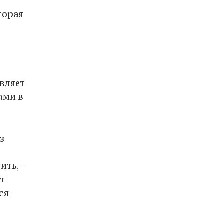
торая
вляет
ами в
з
ить, –
т
ся