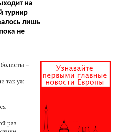
ыходит на
й турнир
авалось лишь
пока не
тболисты –
не так уж
ся
ой раз
стики,