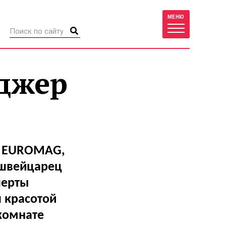
МЕНЮ
оджер
а EUROMAG,
 швейцарец
перты
 красотой
комнате