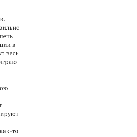
в.
авильно
епень
ции в
ут весь
 играю
вою
т
вируют
как-то