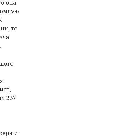
то она
ромную
х
ни, то
зла
.
ьшого
х
ист,
ых 237
рера и