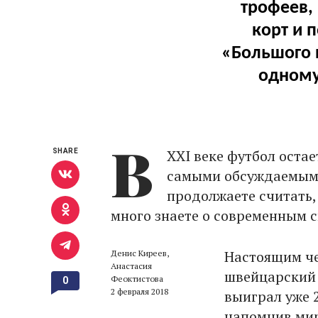
трофеев,
корт и 
«Большого ш
одному
В
XXI веке футбол остае
SHARE
самыми обсуждаемыми
продолжаете считать, 
много знаете о современным с
Настоящим че
Денис Киреев,
Анастасия
швейцарский 
Феоктистова
0
2 февраля 2018
выиграл уже 
напомнив мир