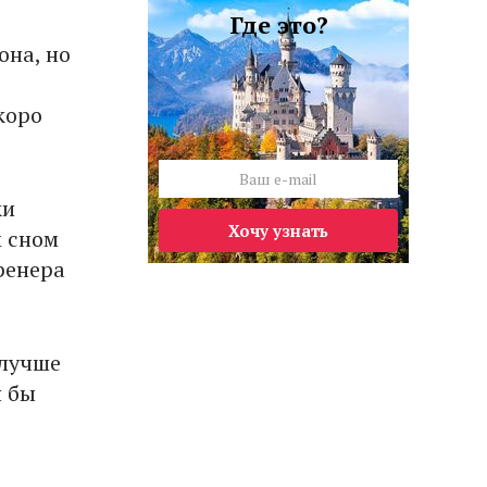
Где это?
она, но
коро
ки
Хочу узнать
м сном
ренера
 лучше
я бы