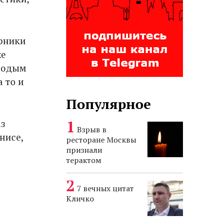
ерники
же
олодым
 то и
Популярное
аз
Взрыв в
нисе,
ресторане Москвы
признали
терактом
7 вечных цитат
Кличко