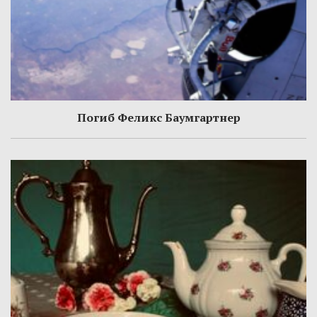
Погиб Феликс Баумгартнер