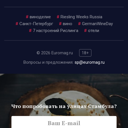
#
виноделие
#
Riesling Weeks Russia
#
Санкт-Петербург
#
вино
#
GermanWineDay
#
7 настроений Рислинга
#
отели
© 2026 Euromag.ru
18+
Вопросы и предложения:
sp@euromag.ru
Что попробовать на улицах Стамбула?