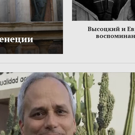
Высоцкий и Ев
воспомина
Венеции