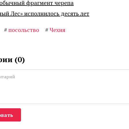
еобычный фрагмент черепа
ный Лес» исполнилось десять лет
#
посольство
#
Чехия
ии (
0
)
вать