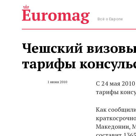
Всё о Европе
Чешский визовы
тарифы консуль
С 24 мая 201
1 июня 2010
тарифы консу
Как сообщили
краткосрочно
Македонии, М
составит 1365