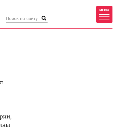
МЕНЮ
л
рии,
вины