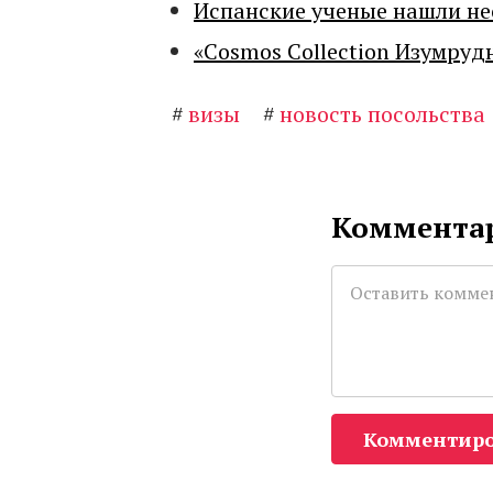
Испанские ученые нашли н
«Cosmos Collection Изумруд
#
визы
#
новость посольства
Комментар
Комментиро