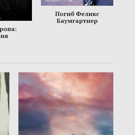
Погиб Феликс
Баумгартнер
ропа:
ния