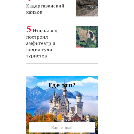
Кадаргаванский
каньон
Итальянец
построил
амфитеатр и
водил туда
туристов
Где это?