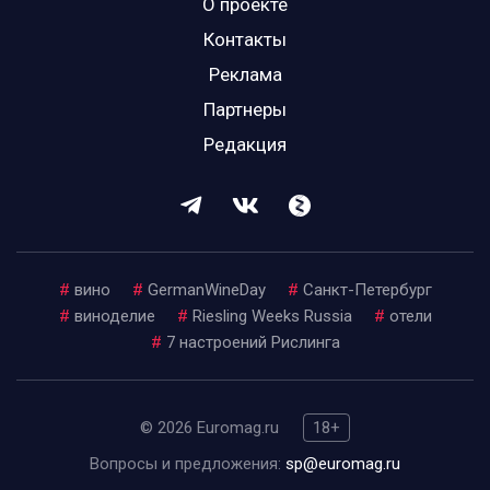
О проекте
Контакты
Реклама
Партнеры
Редакция
#
вино
#
GermanWineDay
#
Санкт-Петербург
#
виноделие
#
Riesling Weeks Russia
#
отели
#
7 настроений Рислинга
© 2026 Euromag.ru
18+
Вопросы и предложения:
sp@euromag.ru