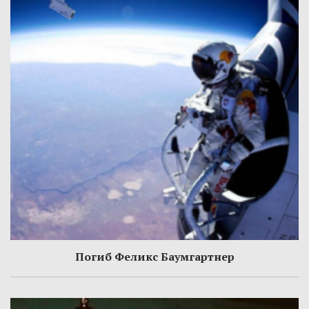
Погиб Феликс Баумгартнер