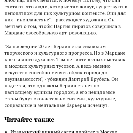
либо над ним смеются. А почему? Потому, что они
считают, что люди, которые там живут, существуют в
непонятном для них культурном контексте. Они для
них - инопланетяне", - рассуждает художник. Он
мечтает о том, чтобы Партия пиратов совершила в
Марцане своеобразную арт-революцию.
"За последние 20 лет Берлин стал символом
творческого и культурного прогресса. Но в Марцане
креативного духа нет. Там нет интересных выставок
и модных культурных тусовок. А ведь именно
искусство способно менять облик города до
неузнаваемости", - убежден Дмитрий Врубель. Он
надеется, что однажды Берлин станет по-
настоящему единым городом, а его невидимые
стены будут окончательно снесены, культурные,
социальные и ментальные барьеры исчезнут.
Читайте также
Итальянский винный салон пройдет в Москве