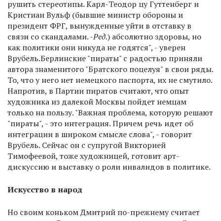
рушить стереотипы. Карл-Теодор цу Гуттенберг и
Кристиан Вульф (бывшие министр обороны и
президент ФРГ, вынужденные уйти в отставку в
связи со скандалами. -
Ред.
) абсолютно здоровы, но
как политики они никуда не годятся", - уверен
Врубель.Берлинские "пираты" с радостью приняли
автора знаменитого "Братского поцелуя" в свои ряды.
То, что у него нет немецкого паспорта, их не смутило.
Напротив, в Партии пиратов считают, что опыт
художника из далекой Москвы пойдет немцам
только на пользу. "Важная проблема, которую решают
"пираты", - это интеграция. Причем речь идет об
интеграции в широком смысле слова", - говорит
Врубель. Сейчас он с супругой Викторией
Тимофеевой, тоже художницей, готовит арт-
дискуссию и выставку о роли инвалидов в политике.
Искусство в народ
Но своим коньком Дмитрий по-прежнему считает