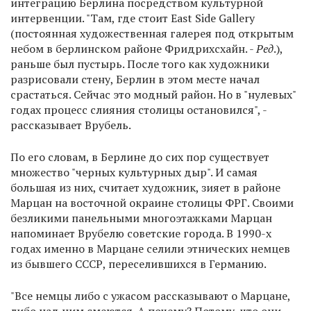
интеграцию Берлина посредством культурной
интервенции. "Там, где стоит East Side Gallery
(постоянная художественная галерея под открытым
небом в берлинском районе Фридрихсхайн. -
Ред
.),
раньше был пустырь. После того как художники
разрисовали стену, Берлин в этом месте начал
срастаться. Сейчас это модный район. Но в "нулевых"
годах процесс слияния столицы остановился", -
рассказывает Врубель.
По его словам, в Берлине до сих пор существует
множество "черных культурных дыр". И самая
большая из них, считает художник, зияет в районе
Марцан на восточной окраине столицы ФРГ. Своими
безликими панельными многоэтажками Марцан
напоминает Врубелю советские города. В 1990-х
годах именно в Марцане селили этнических немцев
из бывшего СССР, переселившихся в Германию.
"Все немцы либо с ужасом рассказывают о Марцане,