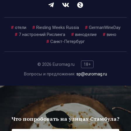
#
отели
#
Riesling Weeks Russia
#
GermanWineDay
#
7 настроений Рислинга
#
виноделие
#
вино
#
Санкт-Петербург
© 2026 Euromag.ru
18+
Вопросы и предложения:
sp@euromag.ru
Что попробовать на улицах Стамбула?