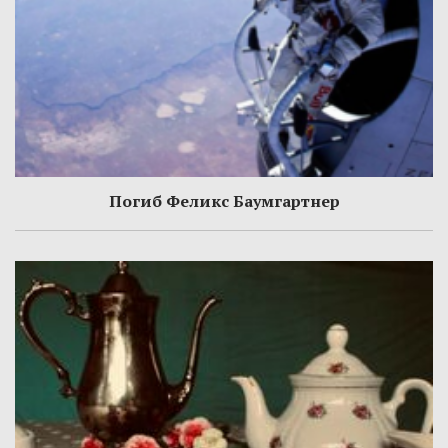
Погиб Феликс Баумгартнер