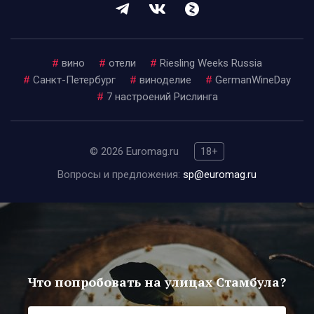
#
вино
#
отели
#
Riesling Weeks Russia
#
Санкт-Петербург
#
виноделие
#
GermanWineDay
#
7 настроений Рислинга
© 2026 Euromag.ru
18+
Вопросы и предложения:
sp@euromag.ru
Что попробовать на улицах Стамбула?