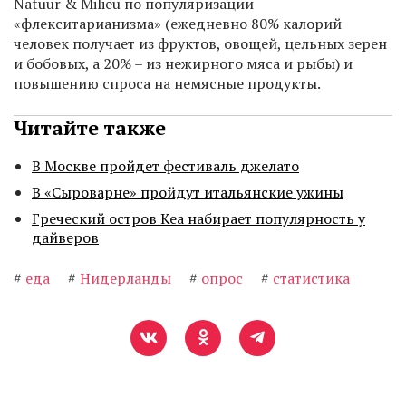
Natuur & Milieu по популяризации
«флекситарианизма» (ежедневно 80% калорий
человек получает из фруктов, овощей, цельных зерен
и бобовых, а 20% – из нежирного мяса и рыбы) и
повышению спроса на немясные продукты.
Читайте также
В Москве пройдет фестиваль джелато
В «Сыроварне» пройдут итальянские ужины
Греческий остров Кеа набирает популярность у
дайверов
#
еда
#
Нидерланды
#
опрос
#
статистика