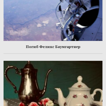
Погиб Феликс Баумгартнер