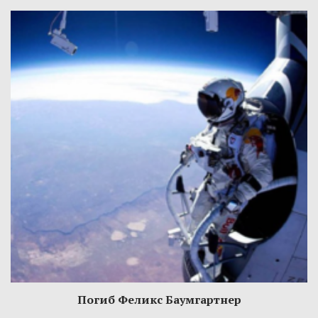
Погиб Феликс Баумгартнер