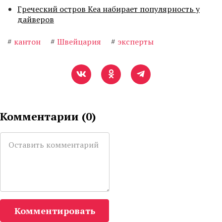
Греческий остров Кеа набирает популярность у
дайверов
#
кантон
#
Швейцария
#
эксперты
Комментарии (
0
)
Комментировать