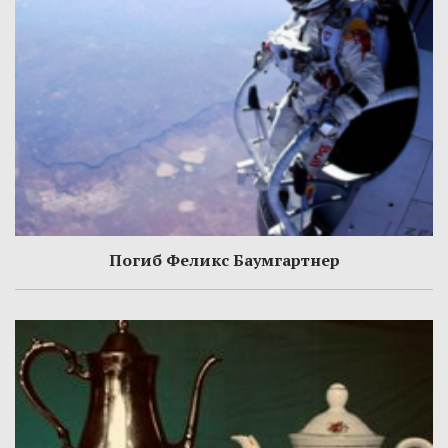
Погиб Феликс Баумгартнер