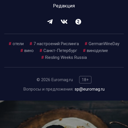
Редакция
#
отели
#
7 настроений Рислинга
#
GermanWineDay
#
вино
#
Санкт-Петербург
#
виноделие
#
Riesling Weeks Russia
© 2026 Euromag.ru
18+
Вопросы и предложения:
sp@euromag.ru