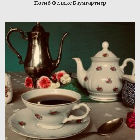
Погиб Феликс Баумгартнер