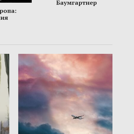
Баумгартнер
ропа:
ния