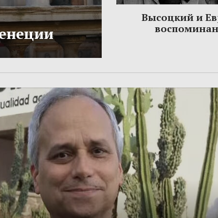
Высоцкий и Ев
воспомина
Венеции