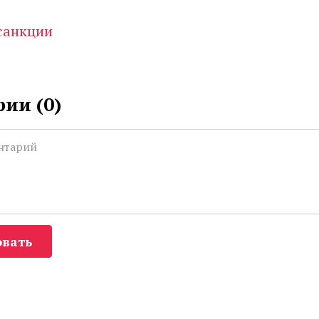
санкции
ии (
0
)
вать