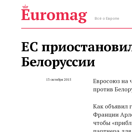
Всё о Европе
ЕС приостанови
Белоруссии
Евросоюз на 
13 октября 2015
против Белор
Как объявил 
Франции Арле
чтобы «прибли
партнера для