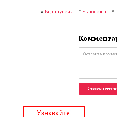
#
Белоруссия
#
Евросоюз
#
Комментар
Комментиро