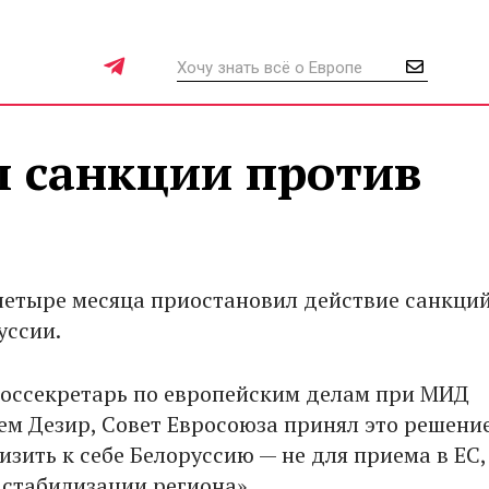
л санкции против
четыре месяца приостановил действие санкци
уссии.
госсекретарь по европейским делам при МИД
м Дезир, Совет Евросоюза принял это решение
зить к себе Белоруссию — не для приема в ЕС,
 стабилизации региона».