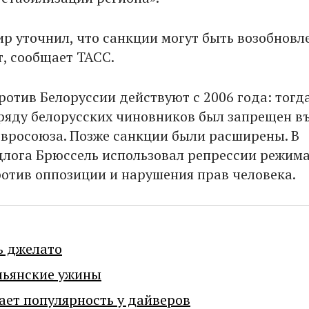
ир уточнил, что санкции могут быть возобновл
, сообщает ТАСС.
ротив Белоруссии действуют с 2006 года: тогд
ряду белорусских чиновников был запрещен въ
вросоюза. Позже санкции были расширены. В
длога Брюссель использовал репрессии режим
отив оппозиции и нарушения прав человека.
ь джелато
льянские ужины
ает популярность у дайверов