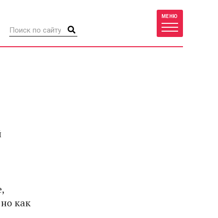
МЕНЮ
й
,
 но как