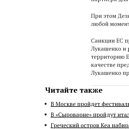
При этом Дез
любой момент
Санкции ЕС п
Лукашенко и 
территорию Е
качестве пре
Лукашенко пр
Читайте также
В Москве пройдет фестивал
В «Сыроварне» пройдут ита
Греческий остров Кеа набир