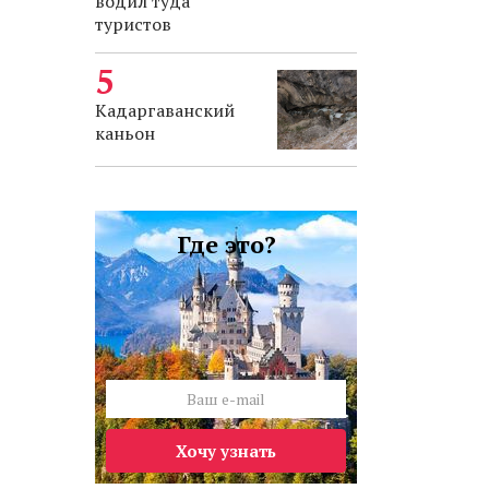
водил туда
туристов
Кадаргаванский
каньон
Где это?
Хочу узнать