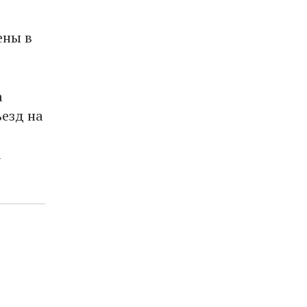
ены в
а
езд на
а