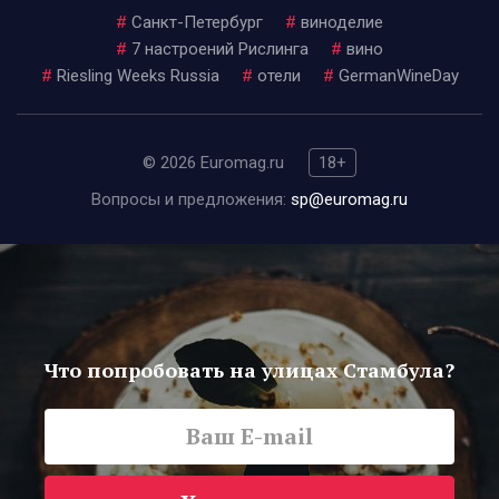
#
Санкт-Петербург
#
виноделие
#
7 настроений Рислинга
#
вино
#
Riesling Weeks Russia
#
отели
#
GermanWineDay
© 2026 Euromag.ru
18+
Вопросы и предложения:
sp@euromag.ru
Что попробовать на улицах Стамбула?