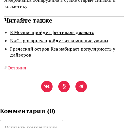
Американка обнаружила в сумке старые снимки и
косметику.
Читайте также
В Москве пройдет фестиваль джелато
В «Сыроварне» пройдут итальянские ужины
Греческий остров Кеа набирает популярность у
дайверов
#
Эстония
Комментарии (
0
)