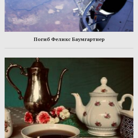
Погиб Феликс Баумгартнер