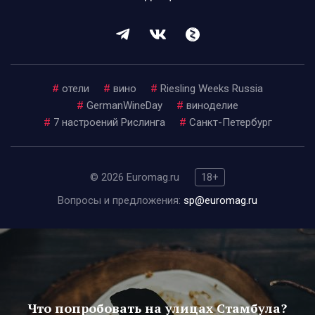
#
отели
#
вино
#
Riesling Weeks Russia
#
GermanWineDay
#
виноделие
#
7 настроений Рислинга
#
Санкт-Петербург
© 2026 Euromag.ru
18+
Вопросы и предложения:
sp@euromag.ru
Что попробовать на улицах Стамбула?