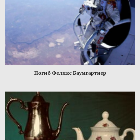
Погиб Феликс Баумгартнер