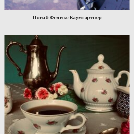
Погиб Феликс Баумгартнер