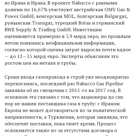
из Ирана и Ирака. В проекте Nabucco с равными
долями по 16,67% участвуют австрийская OMV Gas &
Power GmbH, венгерская MOL, болгарская Bulgargaz,
румынская Transgaz, турецкий Botas и германский
RWE Supply & Trading GmbH. Инвестиции
оцениваются примерно в 7,9 млрд евро, но прошлым
летом появилась неофициальная информация,
согласно которой оценка затрат выросла почти вдвое
— до 12—15 млрд евро. Эксперты объясняли это
ростом цен на металл и трубы.
Сроки ввода газопровода в строй уже неоднократно
переносились, последний раз Nabucco Gas Pipeline
заявляла об их смещении с 2015-го на 2017 год. В
основном это связано с тем, что акционеры до сих
пор не нашли поставщика газа в трубу: с Ираном
Европа не может договориться из-за политической
напряженности, а Туркмения, которая заявляла, что
обеспечит поставки, пока тянет время. Процесс
осложняется также из-за отсутствия договора о