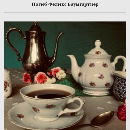
Погиб Феликс Баумгартнер