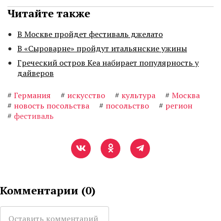
Читайте также
В Москве пройдет фестиваль джелато
В «Сыроварне» пройдут итальянские ужины
Греческий остров Кеа набирает популярность у
дайверов
#
Германия
#
искусство
#
культура
#
Москва
#
новость посольства
#
посольство
#
регион
#
фестиваль
Комментарии (
0
)