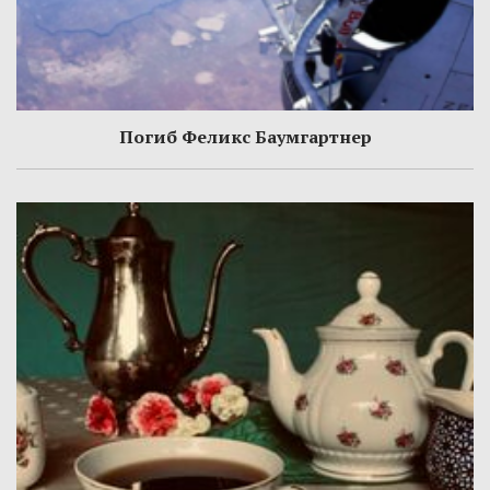
Погиб Феликс Баумгартнер