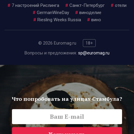
#
7 настроений Рислинга
#
Санкт-Петербург
#
отели
#
GermanWineDay
#
виноделие
#
Riesling Weeks Russia
#
вино
© 2026 Euromag.ru
18+
Вопросы и предложения:
sp@euromag.ru
Что попробовать на улицах Стамбула?