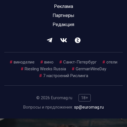
Реклама
Партнеры
Редакция
#
виноделие
#
вино
#
Санкт-Петербург
#
отели
#
Riesling Weeks Russia
#
GermanWineDay
#
7 настроений Рислинга
© 2026 Euromag.ru
18+
Вопросы и предложения:
sp@euromag.ru