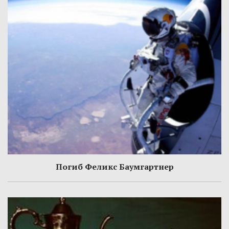
Погиб Феликс Баумгартнер